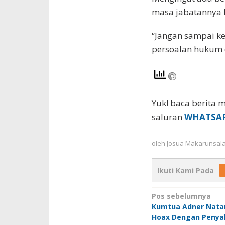
masa jabatannya b
“Jangan sampai ke
persoalan hukum 
Yuk! baca berita m
saluran
WHATSA
oleh
Josua Makarunsal
Ikuti Kami Pada
Navigasi
Pos sebelumnya
Kumtua Adner Natan
pos
Hoax Dengan Penya