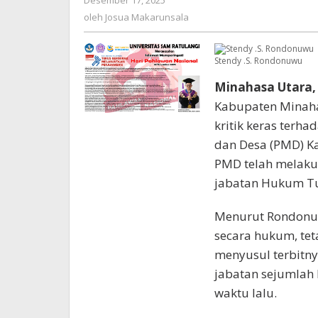
Desember 17, 2025
oleh
Josua
oleh
Josua Makarunsala
Makarunsala
Stendy .S. Rondonuwu
Minahasa Utara,
Kabupaten Minaha
kritik keras terh
dan Desa (PMD) Ka
PMD telah melaku
jabatan Hukum Tu
Menurut Rondonuw
secara hukum, tet
menyusul terbitn
jabatan sejumlah
waktu lalu.