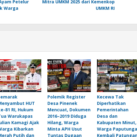
Ayam Petelur
Mitra UMKM 2025 dari Kemenkop
uk Warga
UMKM RI
Semarak
Polemik Register
Kecewa Tak
Menyambut HUT
Desa Pinenek
Diperhatikan
ke-81 RI, Hukum
Mencuat, Dokumen
Pemerintahan
Tua Warukapas
2016–2019 Diduga
Desa dan
Julian Kamagi Ajak
Hilang, Warga
Kabupaten Minut,
Warga Kibarkan
Minta APH Usut
Warga Paputung
Merah Putih dan
Tuntas Dugaan
Kembali Patungan