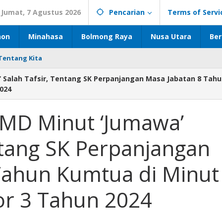
Jumat, 7 Agustus 2026
Pencarian
Terms of Servi
hon
Minahasa
Bolmong Raya
Nusa Utara
Ber
Tentang Kita
’ Salah Tafsir, Tentang SK Perpanjangan Masa Jabatan 8 Tah
024
PMD Minut ‘Jumawa’
ntang SK Perpanjangan
Tahun Kumtua di Minut
r 3 Tahun 2024