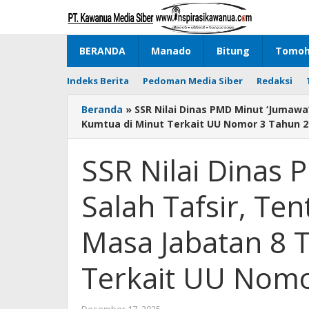
Lewati
ke
konten
BERANDA
Manado
Bitung
Tomo
Indeks Berita
Pedoman Media Siber
Redaksi
Beranda
»
SSR Nilai Dinas PMD Minut ‘Jumawa
Kumtua di Minut Terkait UU Nomor 3 Tahun 2
SSR Nilai Dinas 
Salah Tafsir, Te
Masa Jabatan 8 
Terkait UU Nomo