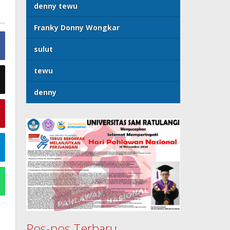
denny tewu
Franky Donny Wongkar
sulut
tewu
denny
Pos-pos Terbaru