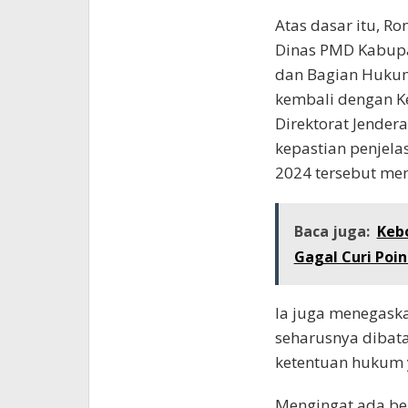
Atas dasar itu, 
Dinas PMD Kabupa
dan Bagian Hukum
kembali dengan K
Direktorat Jender
kepastian penjel
2024 tersebut me
Baca juga:
Kebo
Gagal Curi Poin
Ia juga menegaska
seharusnya dibata
ketentuan hukum 
Mengingat ada be