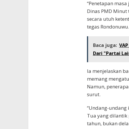
“Penetapan masa ja
Dinas PMD Minut 
secara utuh kete
tegas Rondonuwu
Baca juga:
VAP
Dari "Partai L
Ia menjelaskan 
memang mengatur 
Namun, penerapan
surut.
“Undang-undang i
Tua yang dilanti
tahun, bukan dela