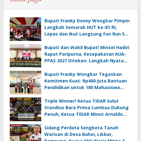
Bupati Franky Donny Wongkar Pimpin
Langkah Semarak HUT ke-81 RI,
Lepas dan Ikut Langsung Fun Run 5
Km di Amurang
Bupati dan Wakil Bupati Minsel Hadiri
Rapat Paripurna, Kesepakatan KUA-
PPAS 2027 Diteken: Langkah Nyata
Wujudkan Minsel Maju dan Sejahtera
Bupati Franky Wongkar Tegaskan
Komitmen Kuat: Rp400 Juta Bantuan
Pendidikan untuk 180 Mahasiswa
Minahasa Selatan
Triple Winner! Ketua TIDAR Sulut
Standius Bara Prima Lumbaa Dukung
Penuh, Ketua TIDAR Minut Arnaldo
Kamagi Apresiasi Dominasi Pangeran
05 MC JOE Sapu Bersih Tiga Gelar
Sidang Perdata Sengketa Tanah
Juara Umum
Warisan di Desa Bahoi, Likbar,
Rampung, Kuasa Ahli Waris Minta APH