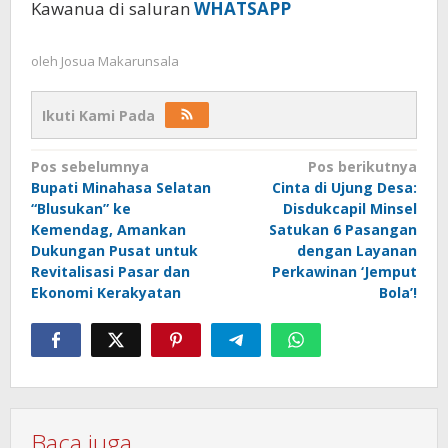
Kawanua di saluran
WHATSAPP
oleh
Josua Makarunsala
Ikuti Kami Pada
Navigasi
Pos sebelumnya
Pos berikutnya
Bupati Minahasa Selatan
Cinta di Ujung Desa:
pos
“Blusukan” ke
Disdukcapil Minsel
Kemendag, Amankan
Satukan 6 Pasangan
Dukungan Pusat untuk
dengan Layanan
Revitalisasi Pasar dan
Perkawinan ‘Jemput
Ekonomi Kerakyatan
Bola’!
Baca juga