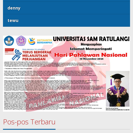
denny
tewu
Pos-pos Terbaru