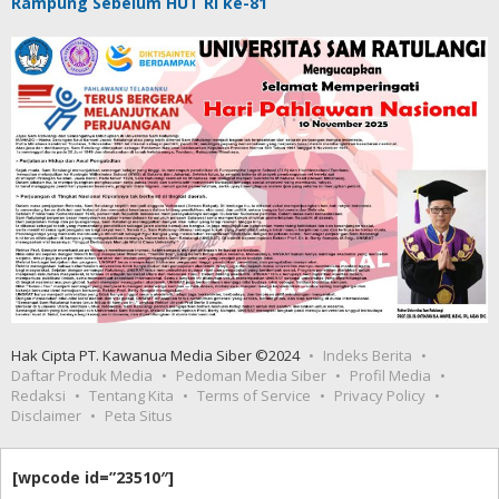
Rampung Sebelum HUT RI ke-81
Hak Cipta PT. Kawanua Media Siber ©2024
Indeks Berita
Daftar Produk Media
Pedoman Media Siber
Profil Media
Redaksi
Tentang Kita
Terms of Service
Privacy Policy
Disclaimer
Peta Situs
[wpcode id=”23510″]