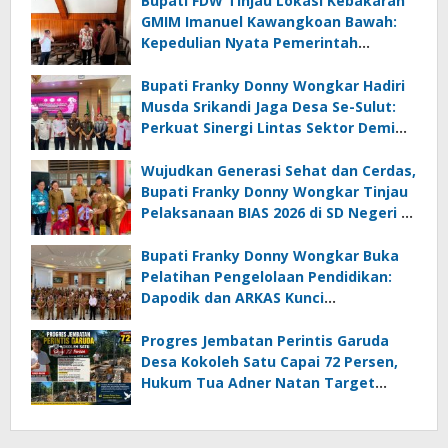
Bupati FDW Tinjau Lokasi Kebakaran
GMIM Imanuel Kawangkoan Bawah:
Kepedulian Nyata Pemerintah
Minahasa Selatan bagi Jemaat yang
Terdampak
Bupati Franky Donny Wongkar Hadiri
Musda Srikandi Jaga Desa Se-Sulut:
Perkuat Sinergi Lintas Sektor Demi
Desa Maju dan Sejahtera
Wujudkan Generasi Sehat dan Cerdas,
Bupati Franky Donny Wongkar Tinjau
Pelaksanaan BIAS 2026 di SD Negeri 2
Amurang
Bupati Franky Donny Wongkar Buka
Pelatihan Pengelolaan Pendidikan:
Dapodik dan ARKAS Kunci
Transformasi Tata Kelola Pendidikan
Minahasa Selatan
Progres Jembatan Perintis Garuda
Desa Kokoleh Satu Capai 72 Persen,
Hukum Tua Adner Natan Target
Rampung Sebelum HUT RI ke-81