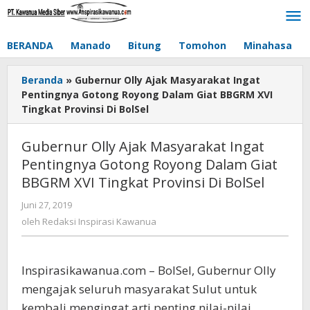
Lewati
ke
konten
BERANDA
Manado
Bitung
Tomohon
Minahasa
Beranda
»
Gubernur Olly Ajak Masyarakat Ingat
Pentingnya Gotong Royong Dalam Giat BBGRM XVI
Tingkat Provinsi Di BolSel
Gubernur Olly Ajak Masyarakat Ingat
Pentingnya Gotong Royong Dalam Giat
BBGRM XVI Tingkat Provinsi Di BolSel
Juni 27, 2019
oleh
Redaksi
oleh
Redaksi Inspirasi Kawanua
Inspirasi
Kawanua
Inspirasikawanua.com – BolSel, Gubernur Olly
mengajak seluruh masyarakat Sulut untuk
kembali mengingat arti penting nilai-nilai