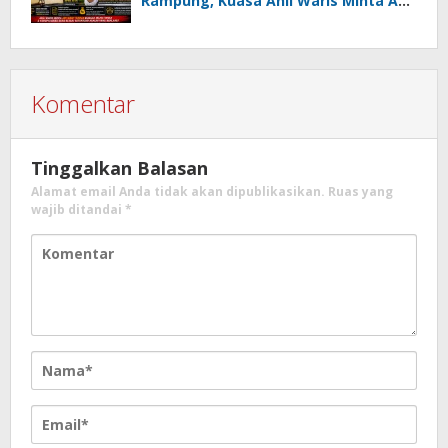
Rampung, Kuasa Ahli Waris Minta APH
Usut Dugaan Mafia Tanah dan
Korupsi Dandes
Komentar
Tinggalkan Balasan
Alamat email Anda tidak akan dipublikasikan.
Ruas yang
wajib ditandai
*