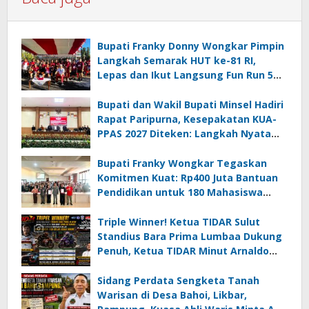
Bupati Franky Donny Wongkar Pimpin
Langkah Semarak HUT ke-81 RI,
Lepas dan Ikut Langsung Fun Run 5
Km di Amurang
Bupati dan Wakil Bupati Minsel Hadiri
Rapat Paripurna, Kesepakatan KUA-
PPAS 2027 Diteken: Langkah Nyata
Wujudkan Minsel Maju dan Sejahtera
Bupati Franky Wongkar Tegaskan
Komitmen Kuat: Rp400 Juta Bantuan
Pendidikan untuk 180 Mahasiswa
Minahasa Selatan
Triple Winner! Ketua TIDAR Sulut
Standius Bara Prima Lumbaa Dukung
Penuh, Ketua TIDAR Minut Arnaldo
Kamagi Apresiasi Dominasi Pangeran
05 MC JOE Sapu Bersih Tiga Gelar
Sidang Perdata Sengketa Tanah
Juara Umum
Warisan di Desa Bahoi, Likbar,