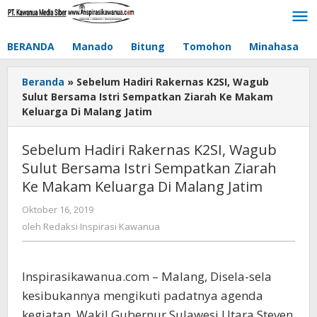
Lewati
ke
konten
BERANDA
Manado
Bitung
Tomohon
Minahasa
Beranda
»
Sebelum Hadiri Rakernas K2SI, Wagub
Sulut Bersama Istri Sempatkan Ziarah Ke Makam
Keluarga Di Malang Jatim
Sebelum Hadiri Rakernas K2SI, Wagub
Sulut Bersama Istri Sempatkan Ziarah
Ke Makam Keluarga Di Malang Jatim
Oktober 16, 2019
oleh
Redaksi
oleh
Redaksi Inspirasi Kawanua
Inspirasi
Kawanua
Inspirasikawanua.com – Malang, Disela-sela
kesibukannya mengikuti padatnya agenda
kegiatan, Wakil Gubernur Sulawesi Utara Steven