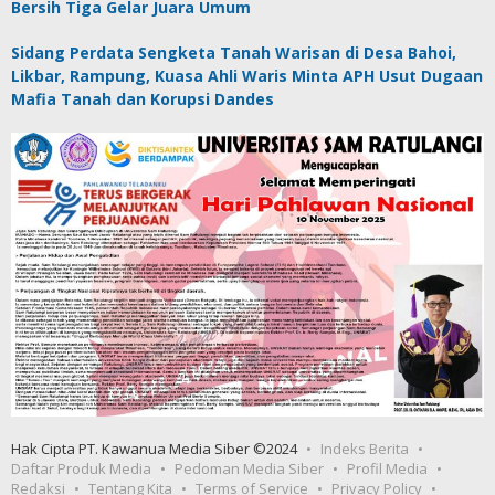
Bersih Tiga Gelar Juara Umum
Sidang Perdata Sengketa Tanah Warisan di Desa Bahoi,
Likbar, Rampung, Kuasa Ahli Waris Minta APH Usut Dugaan
Mafia Tanah dan Korupsi Dandes
Hak Cipta PT. Kawanua Media Siber ©2024
Indeks Berita
Daftar Produk Media
Pedoman Media Siber
Profil Media
Redaksi
Tentang Kita
Terms of Service
Privacy Policy