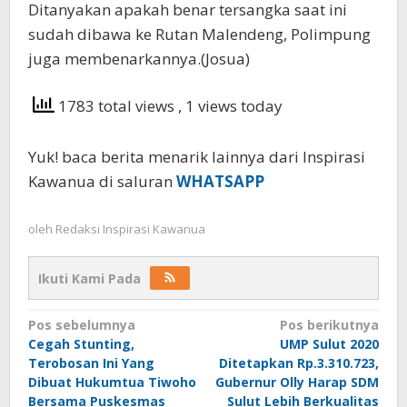
Ditanyakan apakah benar tersangka saat ini
sudah dibawa ke Rutan Malendeng, Polimpung
juga membenarkannya.(Josua)
1783 total views
, 1 views today
Yuk! baca berita menarik lainnya dari Inspirasi
Kawanua di saluran
WHATSAPP
oleh
Redaksi Inspirasi Kawanua
Ikuti Kami Pada
Navigasi
Pos sebelumnya
Pos berikutnya
Cegah Stunting,
UMP Sulut 2020
pos
Terobosan Ini Yang
Ditetapkan Rp.3.310.723,
Dibuat Hukumtua Tiwoho
Gubernur Olly Harap SDM
Bersama Puskesmas
Sulut Lebih Berkualitas