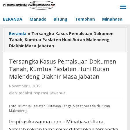
Lewati
ke
konten
BERANDA
Manado
Bitung
Tomohon
Minahasa
Beranda
»
Tersangka Kasus Pemalsuan Dokumen
Tanah, Kumtua Paslaten Huni Rutan Malendeng
Diakhir Masa Jabatan
Tersangka Kasus Pemalsuan Dokumen
Tanah, Kumtua Paslaten Huni Rutan
Malendeng Diakhir Masa Jabatan
November 1, 2019
oleh
Redaksi
oleh
Redaksi Inspirasi Kawanua
Inspirasi
Kawanua
Foto: Kumtua Paslaten Oktavian Langelo saat berada di Rutan
Malendeng
Inspirasikawanua.com – Minahasa Utara,
Setelah sekian lama sejak ditetapkan tersangka