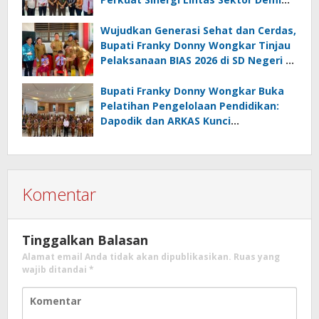
Desa Maju dan Sejahtera
Wujudkan Generasi Sehat dan Cerdas,
Bupati Franky Donny Wongkar Tinjau
Pelaksanaan BIAS 2026 di SD Negeri 2
Amurang
Bupati Franky Donny Wongkar Buka
Pelatihan Pengelolaan Pendidikan:
Dapodik dan ARKAS Kunci
Transformasi Tata Kelola Pendidikan
Minahasa Selatan
Komentar
Tinggalkan Balasan
Alamat email Anda tidak akan dipublikasikan.
Ruas yang
wajib ditandai
*