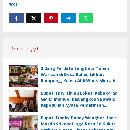
Wori
Baca juga
Sidang Perdata Sengketa Tanah
Warisan di Desa Bahoi, Likbar,
Rampung, Kuasa Ahli Waris Minta APH
Usut Dugaan Mafia Tanah dan
Korupsi Dandes
Bupati FDW Tinjau Lokasi Kebakaran
GMIM Imanuel Kawangkoan Bawah:
Kepedulian Nyata Pemerintah
Minahasa Selatan bagi Jemaat yang
Terdampak
Bupati Franky Donny Wongkar Hadiri
Musda Srikandi Jaga Desa Se-Sulut:
Perkuat Sinergi Lintas Sektor Demi