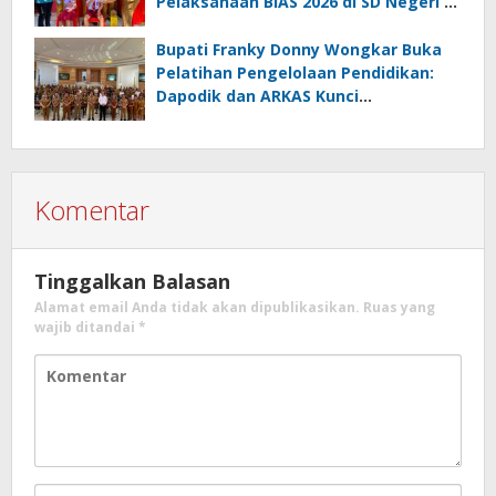
Pelaksanaan BIAS 2026 di SD Negeri 2
Amurang
Bupati Franky Donny Wongkar Buka
Pelatihan Pengelolaan Pendidikan:
Dapodik dan ARKAS Kunci
Transformasi Tata Kelola Pendidikan
Minahasa Selatan
Komentar
Tinggalkan Balasan
Alamat email Anda tidak akan dipublikasikan.
Ruas yang
wajib ditandai
*