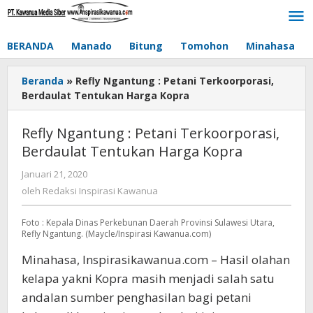
Lewati
ke
konten
BERANDA
Manado
Bitung
Tomohon
Minahasa
Beranda
»
Refly Ngantung : Petani Terkoorporasi,
Berdaulat Tentukan Harga Kopra
Refly Ngantung : Petani Terkoorporasi,
Berdaulat Tentukan Harga Kopra
Januari 21, 2020
oleh
Redaksi
oleh
Redaksi Inspirasi Kawanua
Inspirasi
Kawanua
Foto : Kepala Dinas Perkebunan Daerah Provinsi Sulawesi Utara,
Refly Ngantung. (Maycle/Inspirasi Kawanua.com)
Minahasa, Inspirasikawanua.com – Hasil olahan
kelapa yakni Kopra masih menjadi salah satu
andalan sumber penghasilan bagi petani