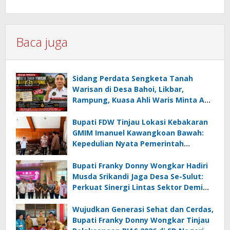
Baca juga
Sidang Perdata Sengketa Tanah
Warisan di Desa Bahoi, Likbar,
Rampung, Kuasa Ahli Waris Minta APH
Usut Dugaan Mafia Tanah dan
Korupsi Dandes
Bupati FDW Tinjau Lokasi Kebakaran
GMIM Imanuel Kawangkoan Bawah:
Kepedulian Nyata Pemerintah
Minahasa Selatan bagi Jemaat yang
Terdampak
Bupati Franky Donny Wongkar Hadiri
Musda Srikandi Jaga Desa Se-Sulut:
Perkuat Sinergi Lintas Sektor Demi
Desa Maju dan Sejahtera
Wujudkan Generasi Sehat dan Cerdas,
Bupati Franky Donny Wongkar Tinjau