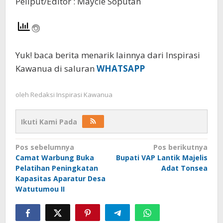
Peliput/Editor : Maycle Soputan
Yuk! baca berita menarik lainnya dari Inspirasi
Kawanua di saluran
WHATSAPP
oleh
Redaksi Inspirasi Kawanua
Ikuti Kami Pada
Navigasi
Pos sebelumnya
Pos berikutnya
Camat Warbung Buka
Bupati VAP Lantik Majelis
pos
Pelatihan Peningkatan
Adat Tonsea
Kapasitas Aparatur Desa
Watutumou II