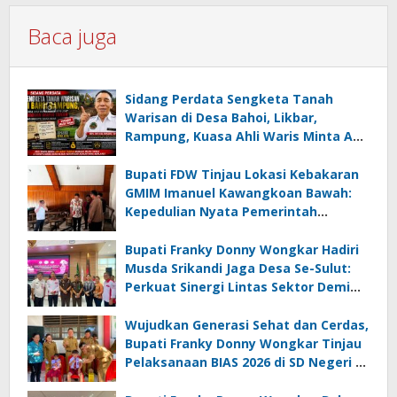
Baca juga
Sidang Perdata Sengketa Tanah
Warisan di Desa Bahoi, Likbar,
Rampung, Kuasa Ahli Waris Minta APH
Usut Dugaan Mafia Tanah dan
Korupsi Dandes
Bupati FDW Tinjau Lokasi Kebakaran
GMIM Imanuel Kawangkoan Bawah:
Kepedulian Nyata Pemerintah
Minahasa Selatan bagi Jemaat yang
Terdampak
Bupati Franky Donny Wongkar Hadiri
Musda Srikandi Jaga Desa Se-Sulut:
Perkuat Sinergi Lintas Sektor Demi
Desa Maju dan Sejahtera
Wujudkan Generasi Sehat dan Cerdas,
Bupati Franky Donny Wongkar Tinjau
Pelaksanaan BIAS 2026 di SD Negeri 2
Amurang