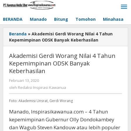
Lewati
ke
konten
BERANDA
Manado
Bitung
Tomohon
Minahasa
Beranda
»
Akademisi Gerdi Worang Nilai 4 Tahun
Kepemimpinan ODSK Banyak Keberhasilan
Akademisi Gerdi Worang Nilai 4 Tahun
Kepemimpinan ODSK Banyak
Keberhasilan
Februari 13, 2020
oleh
Redaksi
oleh
Redaksi Inspirasi Kawanua
Inspirasi
Kawanua
Foto: Akademisi Unsrat, Gerdi Worang
Manado, Inspirasikawanua.com – 4 Tahun
kepemimpinan Gubernur Olly Dondokambey
dan Wagub Steven Kandouw atau lebih populer