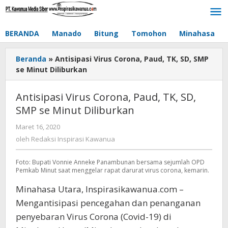
Lewati
ke
konten
BERANDA
Manado
Bitung
Tomohon
Minahasa
Beranda
»
Antisipasi Virus Corona, Paud, TK, SD, SMP
se Minut Diliburkan
Antisipasi Virus Corona, Paud, TK, SD,
SMP se Minut Diliburkan
Maret 16, 2020
oleh
Redaksi
oleh
Redaksi Inspirasi Kawanua
Inspirasi
Kawanua
Foto: Bupati Vonnie Anneke Panambunan bersama sejumlah OPD
Pemkab Minut saat menggelar rapat darurat virus corona, kemarin.
Minahasa Utara, Inspirasikawanua.com –
Mengantisipasi pencegahan dan penanganan
penyebaran Virus Corona (Covid-19) di