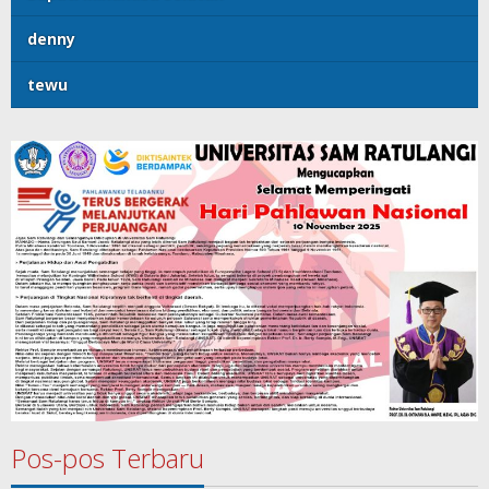
denny
tewu
Pos-pos Terbaru