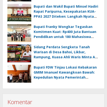
Km di Amurang
Bupati dan Wakil Bupati Minsel Hadiri
Rapat Paripurna, Kesepakatan KUA-
PPAS 2027 Diteken: Langkah Nyata
Wujudkan Minsel Maju dan Sejahtera
Bupati Franky Wongkar Tegaskan
Komitmen Kuat: Rp400 Juta Bantuan
Pendidikan untuk 180 Mahasiswa
Minahasa Selatan
Sidang Perdata Sengketa Tanah
Warisan di Desa Bahoi, Likbar,
Rampung, Kuasa Ahli Waris Minta APH
Usut Dugaan Mafia Tanah dan
Korupsi Dandes
Bupati FDW Tinjau Lokasi Kebakaran
GMIM Imanuel Kawangkoan Bawah:
Kepedulian Nyata Pemerintah
Minahasa Selatan bagi Jemaat yang
Terdampak
Komentar