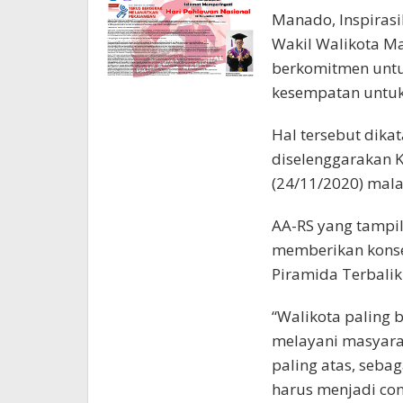
Manado, Inspiras
Wakil Walikota M
berkomitmen untuk
kesempatan untu
Hal tersebut dika
diselenggarakan 
(24/11/2020) mal
AA-RS yang tampi
memberikan kons
Piramida Terbalik
“Walikota paling
melayani masyarak
paling atas, seba
harus menjadi co