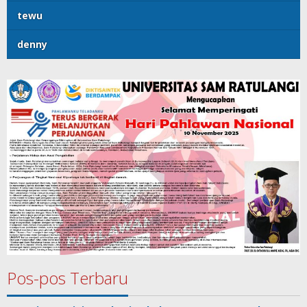
tewu
denny
Pos-pos Terbaru