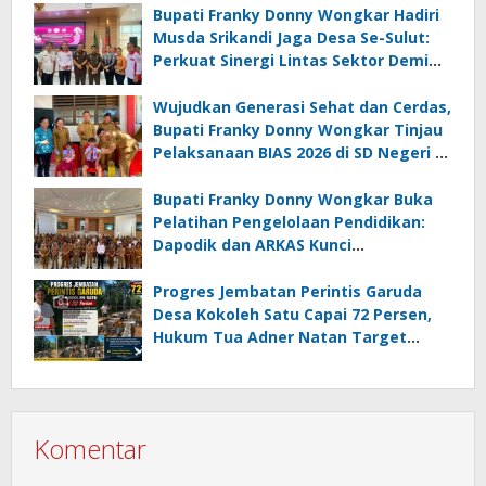
Terdampak
Bupati Franky Donny Wongkar Hadiri
Musda Srikandi Jaga Desa Se-Sulut:
Perkuat Sinergi Lintas Sektor Demi
Desa Maju dan Sejahtera
Wujudkan Generasi Sehat dan Cerdas,
Bupati Franky Donny Wongkar Tinjau
Pelaksanaan BIAS 2026 di SD Negeri 2
Amurang
Bupati Franky Donny Wongkar Buka
Pelatihan Pengelolaan Pendidikan:
Dapodik dan ARKAS Kunci
Transformasi Tata Kelola Pendidikan
Minahasa Selatan
Progres Jembatan Perintis Garuda
Desa Kokoleh Satu Capai 72 Persen,
Hukum Tua Adner Natan Target
Rampung Sebelum HUT RI ke-81
Komentar