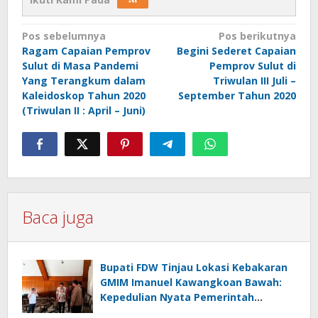
Navigasi
Pos sebelumnya
Pos berikutnya
Ragam Capaian Pemprov
Begini Sederet Capaian
pos
Sulut di Masa Pandemi
Pemprov Sulut di
Yang Terangkum dalam
Triwulan III Juli –
Kaleidoskop Tahun 2020
September Tahun 2020
(Triwulan II : April – Juni)
Baca juga
Bupati FDW Tinjau Lokasi Kebakaran
GMIM Imanuel Kawangkoan Bawah:
Kepedulian Nyata Pemerintah
Minahasa Selatan bagi Jemaat yang