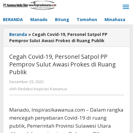
Lewati
ke
konten
BERANDA
Manado
Bitung
Tomohon
Minahasa
Beranda
»
Cegah Covid-19, Personel Satpol PP
Pemprov Sulut Awasi Prokes di Ruang Publik
Cegah Covid-19, Personel Satpol PP
Pemprov Sulut Awasi Prokes di Ruang
Publik
Desember 29, 2020
oleh
Redaksi
oleh
Redaksi Inspirasi Kawanua
Inspirasi
Kawanua
Manado, Inspirasikawanua.com – Dalam rangka
mencegah penyebaran Covid-19 di ruang
publik, Pemerintah Provinsi Sulawesi Utara