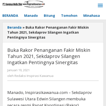
Lewati
ke
konten
BERANDA
Manado
Bitung
Tomohon
Minahasa
Beranda
»
Buka Rakor Penanganan Fakir Miskin
Tahun 2021, Sekdaprov Silangen Ingatkan
Pentingnya Sinergitas
Buka Rakor Penanganan Fakir Miskin
Tahun 2021, Sekdaprov Silangen
Ingatkan Pentingnya Sinergitas
Januari 19, 2021
oleh
Redaksi
oleh
Redaksi Inspirasi Kawanua
Inspirasi
Kawanua
Manado, Inspirasikawanua.com – Sekdaprov
Sulawesi Utara Edwin Silangen membuka
secara resmi Rapat Koordinasi (Rakor)