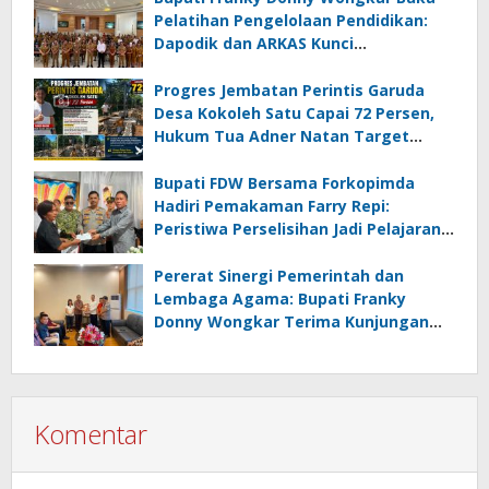
Pelatihan Pengelolaan Pendidikan:
Dapodik dan ARKAS Kunci
Transformasi Tata Kelola Pendidikan
Minahasa Selatan
Progres Jembatan Perintis Garuda
Desa Kokoleh Satu Capai 72 Persen,
Hukum Tua Adner Natan Target
Rampung Sebelum HUT RI ke-81
Bupati FDW Bersama Forkopimda
Hadiri Pemakaman Farry Repi:
Peristiwa Perselisihan Jadi Pelajaran,
Persatuan dan Hukum Harus
Diutamakan
Pererat Sinergi Pemerintah dan
Lembaga Agama: Bupati Franky
Donny Wongkar Terima Kunjungan
Pimpinan Baru KGPM
Komentar