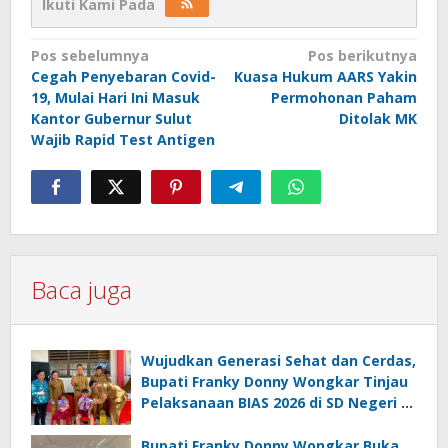
Ikuti Kami Pada
Navigasi
Pos sebelumnya
Pos berikutnya
Cegah Penyebaran Covid-
Kuasa Hukum AARS Yakin
pos
19, Mulai Hari Ini Masuk
Permohonan Paham
Kantor Gubernur Sulut
Ditolak MK
Wajib Rapid Test Antigen
Baca juga
Wujudkan Generasi Sehat dan Cerdas,
Bupati Franky Donny Wongkar Tinjau
Pelaksanaan BIAS 2026 di SD Negeri 2
Amurang
Bupati Franky Donny Wongkar Buka