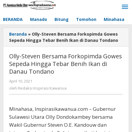
Lewati
ke
konten
BERANDA
Manado
Bitung
Tomohon
Minahasa
Beranda
»
Olly-Steven Bersama Forkopimda Gowes
Sepeda Hingga Tebar Benih Ikan di Danau Tondano
Olly-Steven Bersama Forkopimda Gowes
Sepeda Hingga Tebar Benih Ikan di
Danau Tondano
April 10, 2021
oleh
Redaksi
oleh
Redaksi Inspirasi Kawanua
Inspirasi
Kawanua
Minahasa, Inspirasikawanua.com – Gubernur
Sulawesi Utara Olly Dondokambey bersama
Wakil Gubernur Steven O.E. Kandouw dan