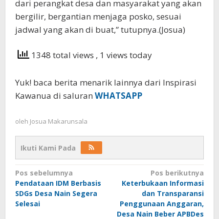
dari perangkat desa dan masyarakat yang akan
bergilir, bergantian menjaga posko, sesuai
jadwal yang akan di buat,” tutupnya.(Josua)
1348 total views
, 1 views today
Yuk! baca berita menarik lainnya dari Inspirasi
Kawanua di saluran
WHATSAPP
oleh
Josua Makarunsala
Ikuti Kami Pada
Navigasi
Pos sebelumnya
Pos berikutnya
Pendataan IDM Berbasis
Keterbukaan Informasi
pos
SDGs Desa Nain Segera
dan Transparansi
Selesai
Penggunaan Anggaran,
Desa Nain Beber APBDes