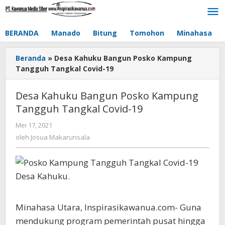
Lewati
ke
konten
BERANDA
Manado
Bitung
Tomohon
Minahasa
Beranda
»
Desa Kahuku Bangun Posko Kampung
Tangguh Tangkal Covid-19
Desa Kahuku Bangun Posko Kampung
Tangguh Tangkal Covid-19
Mei 17, 2021
oleh
Josua
oleh
Josua Makarunsala
Makarunsala
Minahasa Utara, Inspirasikawanua.com- Guna
mendukung program pemerintah pusat hingga