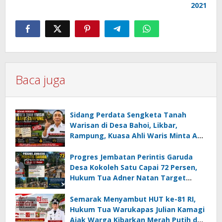
2021
Baca juga
Sidang Perdata Sengketa Tanah
Warisan di Desa Bahoi, Likbar,
Rampung, Kuasa Ahli Waris Minta APH
Usut Dugaan Mafia Tanah dan
Korupsi Dandes
Progres Jembatan Perintis Garuda
Desa Kokoleh Satu Capai 72 Persen,
Hukum Tua Adner Natan Target
Rampung Sebelum HUT RI ke-81
Semarak Menyambut HUT ke-81 RI,
Hukum Tua Warukapas Julian Kamagi
Ajak Warga Kibarkan Merah Putih dan