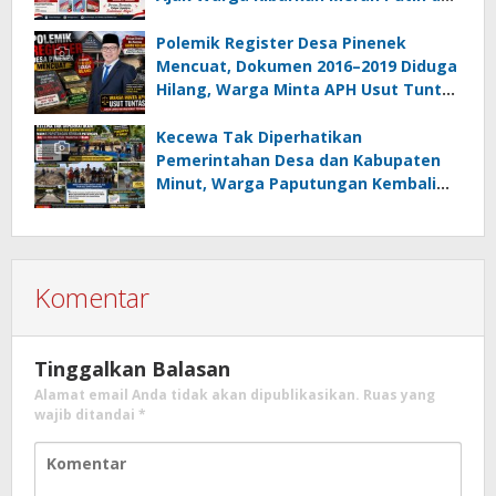
Gotong Royong Percantik Lingkungan
Polemik Register Desa Pinenek
Mencuat, Dokumen 2016–2019 Diduga
Hilang, Warga Minta APH Usut Tuntas
Dugaan Penahanan Register oleh Eks
Kumtua HK
Kecewa Tak Diperhatikan
Pemerintahan Desa dan Kabupaten
Minut, Warga Paputungan Kembali
Patungan, Kali Ini Rehabilitasi
Tambatan Perahu
Komentar
Tinggalkan Balasan
Alamat email Anda tidak akan dipublikasikan.
Ruas yang
wajib ditandai
*