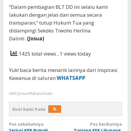
“Dalam pembagian BLT DD ini selalu kami
lakukan dengan jelas dan semua secara
transparan,” tutup Hukum Tua yang
didampingi Sekdes Tiwoho Herlina
Dalinti.
(Josua)
1425 total views
, 1 views today
Yuk! baca berita menarik lainnya dari Inspirasi
Kawanua di saluran
WHATSAPP
oleh
Josua Makarunsala
Ikuti Kami Pada
Navigasi
Pos sebelumnya
Pos berikutnya
Seriusi KPR Rumah
Tunjang KEK Likupang,