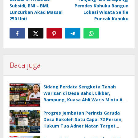
pos
Subsidi, BNI – BML
Pemdes Kahuku Bangun
Luncurkan Akad Massal
Lokasi Wisata Selfie
250 Unit
Puncak Kahuku
Baca juga
Sidang Perdata Sengketa Tanah
Warisan di Desa Bahoi, Likbar,
Rampung, Kuasa Ahli Waris Minta APH
Usut Dugaan Mafia Tanah dan
Korupsi Dandes
Progres Jembatan Perintis Garuda
Desa Kokoleh Satu Capai 72 Persen,
Hukum Tua Adner Natan Target
Rampung Sebelum HUT RI ke-81