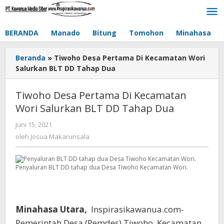
Lewati
ke
konten
BERANDA
Manado
Bitung
Tomohon
Minahasa
Beranda
»
Tiwoho Desa Pertama Di Kecamatan Wori
Salurkan BLT DD Tahap Dua
Tiwoho Desa Pertama Di Kecamatan
Wori Salurkan BLT DD Tahap Dua
Juni 15, 2021
oleh
Josua
oleh
Josua Makarunsala
Makarunsala
Penyaluran BLT DD tahap dua Desa Tiwoho Kecamatan Wori.
Minahasa Utara,
Inspirasikawanua.com-
Pemerintah Desa (Pemdes) Tiwoho, Kecamatan