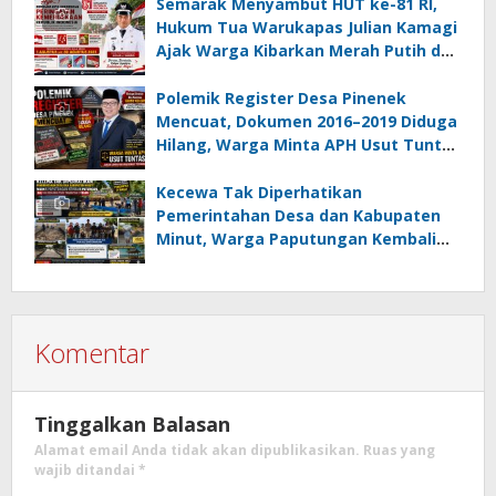
Semarak Menyambut HUT ke-81 RI,
Hukum Tua Warukapas Julian Kamagi
Ajak Warga Kibarkan Merah Putih dan
Gotong Royong Percantik Lingkungan
Polemik Register Desa Pinenek
Mencuat, Dokumen 2016–2019 Diduga
Hilang, Warga Minta APH Usut Tuntas
Dugaan Penahanan Register oleh Eks
Kumtua HK
Kecewa Tak Diperhatikan
Pemerintahan Desa dan Kabupaten
Minut, Warga Paputungan Kembali
Patungan, Kali Ini Rehabilitasi
Tambatan Perahu
Komentar
Tinggalkan Balasan
Alamat email Anda tidak akan dipublikasikan.
Ruas yang
wajib ditandai
*