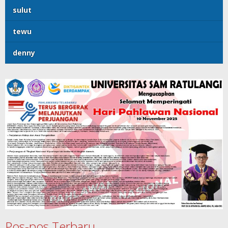
sulut
tewu
denny
Pos-pos Terbaru