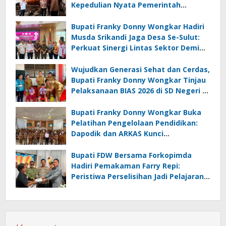
Kepedulian Nyata Pemerintah
Minahasa Selatan bagi Jemaat yang
Terdampak
Bupati Franky Donny Wongkar Hadiri
Musda Srikandi Jaga Desa Se-Sulut:
Perkuat Sinergi Lintas Sektor Demi
Desa Maju dan Sejahtera
Wujudkan Generasi Sehat dan Cerdas,
Bupati Franky Donny Wongkar Tinjau
Pelaksanaan BIAS 2026 di SD Negeri 2
Amurang
Bupati Franky Donny Wongkar Buka
Pelatihan Pengelolaan Pendidikan:
Dapodik dan ARKAS Kunci
Transformasi Tata Kelola Pendidikan
Minahasa Selatan
Bupati FDW Bersama Forkopimda
Hadiri Pemakaman Farry Repi:
Peristiwa Perselisihan Jadi Pelajaran,
Persatuan dan Hukum Harus
Diutamakan