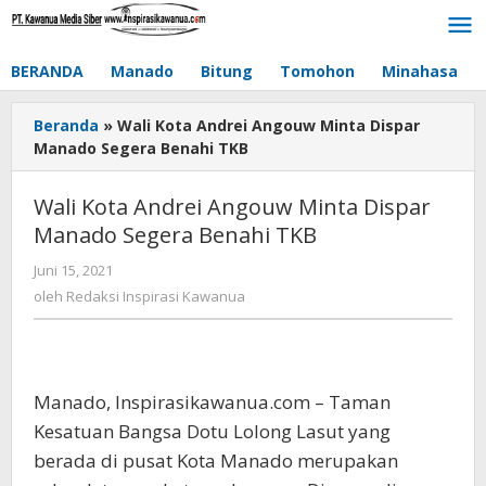
Lewati
ke
konten
BERANDA
Manado
Bitung
Tomohon
Minahasa
Beranda
»
Wali Kota Andrei Angouw Minta Dispar
Manado Segera Benahi TKB
Wali Kota Andrei Angouw Minta Dispar
Manado Segera Benahi TKB
Juni 15, 2021
oleh
Redaksi
oleh
Redaksi Inspirasi Kawanua
Inspirasi
Kawanua
Manado, Inspirasikawanua.com – Taman
Kesatuan Bangsa Dotu Lolong Lasut yang
berada di pusat Kota Manado merupakan