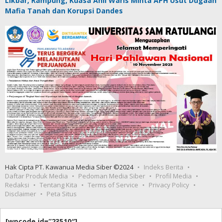
Likbar, Rampung, Kuasa Ahli Waris Minta APH Usut Dugaan
Mafia Tanah dan Korupsi Dandes
Hak Cipta PT. Kawanua Media Siber ©2024
Indeks Berita
Daftar Produk Media
Pedoman Media Siber
Profil Media
Redaksi
Tentang Kita
Terms of Service
Privacy Policy
Disclaimer
Peta Situs
[wpcode id=”23510″]