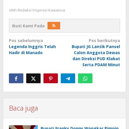
oleh
Redaksi Inspirasi Kawanua
Ikuti Kami Pada
Navigasi
Pos sebelumnya
Pos berikutnya
Legenda Inggris Telah
Bupati JG Lantik Pansel
pos
Hadir di Manado
Calon Anggota Dewas
dan Direksi PUD Klabat
Serta PDAM Minut
Baca juga
Bupati Franky Donny Wongkar Pimpin