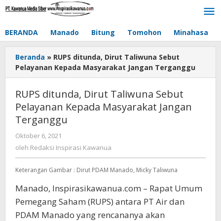
Lewati
ke
konten
BERANDA
Manado
Bitung
Tomohon
Minahasa
Beranda
»
RUPS ditunda, Dirut Taliwuna Sebut
Pelayanan Kepada Masyarakat Jangan Terganggu
RUPS ditunda, Dirut Taliwuna Sebut
Pelayanan Kepada Masyarakat Jangan
Terganggu
Oktober 6, 2021
oleh
Redaksi
oleh
Redaksi Inspirasi Kawanua
Inspirasi
Kawanua
Keterangan Gambar : Dirut PDAM Manado, Micky Taliwuna
Manado, Inspirasikawanua.com – Rapat Umum
Pemegang Saham (RUPS) antara PT Air dan
PDAM Manado yang rencananya akan