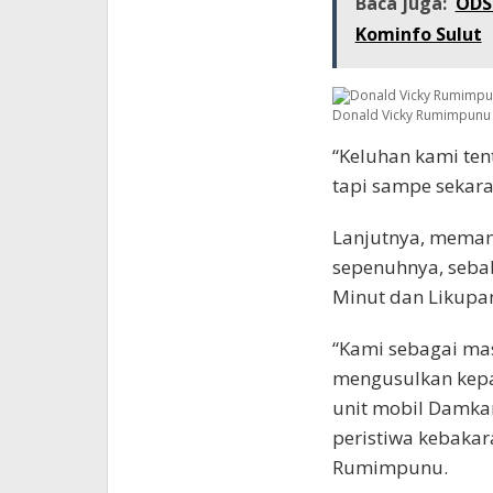
Baca juga:
ODS
Kominfo Sulut
Donald Vicky Rumimpunu
“Keluhan kami ten
tapi sampe sekaran
Lanjutnya, meman
sepenuhnya, sebab
Minut dan Likupa
“Kami sebagai ma
mengusulkan kepa
unit mobil Damkar 
peristiwa kebakar
Rumimpunu.