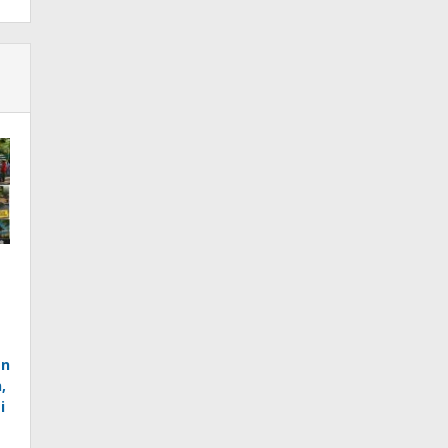
an
,
i