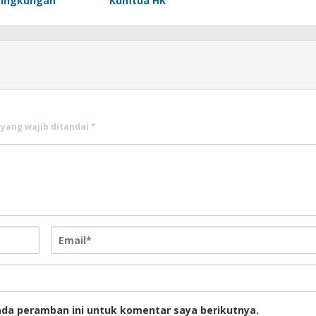
Lingkungan
Kumtua HK
 yang wajib ditandai
*
ada peramban ini untuk komentar saya berikutnya.