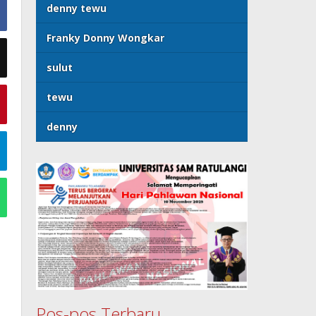
denny tewu
Franky Donny Wongkar
sulut
tewu
denny
Pos-pos Terbaru