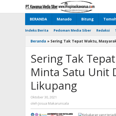
Lewati
ke
konten
BERANDA
Manado
Bitung
Tomo
Indeks Berita
Pedoman Media Siber
Redaksi
Beranda
»
Sering Tak Tepat Waktu, Masyarak
Sering Tak Tepa
Minta Satu Unit
Likupang
Oktober 30, 2021
oleh
Josua
oleh
Josua Makarunsala
Makarunsala