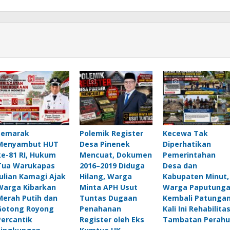
Semarak
Polemik Register
Kecewa Tak
Menyambut HUT
Desa Pinenek
Diperhatikan
ke-81 RI, Hukum
Mencuat, Dokumen
Pemerintahan
Tua Warukapas
2016–2019 Diduga
Desa dan
Julian Kamagi Ajak
Hilang, Warga
Kabupaten Minut,
Warga Kibarkan
Minta APH Usut
Warga Paputung
Merah Putih dan
Tuntas Dugaan
Kembali Patungan
Gotong Royong
Penahanan
Kali Ini Rehabilitas
Percantik
Register oleh Eks
Tambatan Perahu