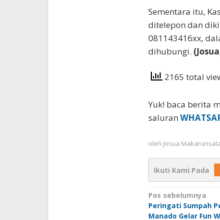
Sementara itu, Ka
ditelepon dan dik
081143416xx, dala
dihubungi.
(Josua
2165 total vi
Yuk! baca berita m
saluran
WHATSA
oleh
Josua Makarunsal
Ikuti Kami Pada
Navigasi
Pos sebelumnya
Peringati Sumpah P
pos
Manado Gelar Fun W