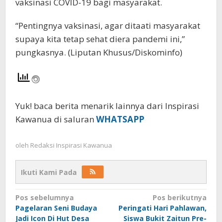
vaksinasi COVID-19 bagi masyarakat.
“Pentingnya vaksinasi, agar ditaati masyarakat
supaya kita tetap sehat diera pandemi ini,”
pungkasnya. (Liputan Khusus/Diskominfo)
Yuk! baca berita menarik lainnya dari Inspirasi
Kawanua di saluran
WHATSAPP
oleh
Redaksi Inspirasi Kawanua
Ikuti Kami Pada
Navigasi
Pos sebelumnya
Pos berikutnya
Pagelaran Seni Budaya
Peringati Hari Pahlawan,
pos
Jadi Icon Di Hut Desa
Siswa Bukit Zaitun Pre-