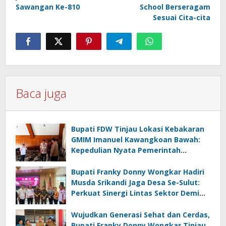
Sawangan Ke-810
School Berseragam
Sesuai Cita-cita
Baca juga
Bupati FDW Tinjau Lokasi Kebakaran
GMIM Imanuel Kawangkoan Bawah:
Kepedulian Nyata Pemerintah
Minahasa Selatan bagi Jemaat yang
Terdampak
Bupati Franky Donny Wongkar Hadiri
Musda Srikandi Jaga Desa Se-Sulut:
Perkuat Sinergi Lintas Sektor Demi
Desa Maju dan Sejahtera
Wujudkan Generasi Sehat dan Cerdas,
Bupati Franky Donny Wongkar Tinjau