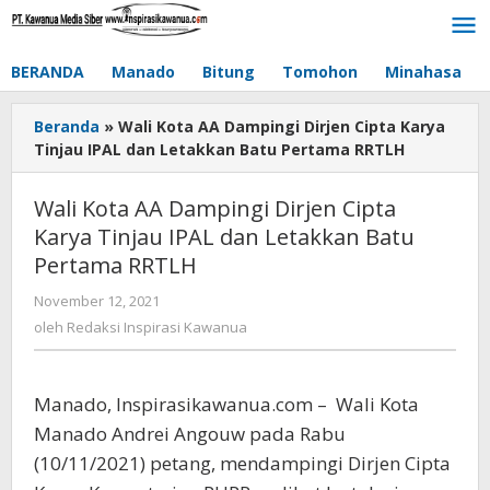
Lewati
ke
konten
BERANDA
Manado
Bitung
Tomohon
Minahasa
Beranda
»
Wali Kota AA Dampingi Dirjen Cipta Karya
Tinjau IPAL dan Letakkan Batu Pertama RRTLH
Wali Kota AA Dampingi Dirjen Cipta
Karya Tinjau IPAL dan Letakkan Batu
Pertama RRTLH
November 12, 2021
oleh
Redaksi
oleh
Redaksi Inspirasi Kawanua
Inspirasi
Kawanua
Manado, Inspirasikawanua.com – Wali Kota
Manado Andrei Angouw pada Rabu
(10/11/2021) petang, mendampingi Dirjen Cipta