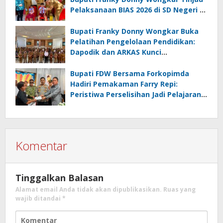
Pelaksanaan BIAS 2026 di SD Negeri 2
Amurang
Bupati Franky Donny Wongkar Buka
Pelatihan Pengelolaan Pendidikan:
Dapodik dan ARKAS Kunci
Transformasi Tata Kelola Pendidikan
Minahasa Selatan
Bupati FDW Bersama Forkopimda
Hadiri Pemakaman Farry Repi:
Peristiwa Perselisihan Jadi Pelajaran,
Persatuan dan Hukum Harus
Diutamakan
Komentar
Tinggalkan Balasan
Alamat email Anda tidak akan dipublikasikan.
Ruas yang
wajib ditandai
*