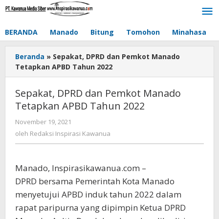
Lewati
ke
konten
BERANDA
Manado
Bitung
Tomohon
Minahasa
Beranda
»
Sepakat, DPRD dan Pemkot Manado
Tetapkan APBD Tahun 2022
Sepakat, DPRD dan Pemkot Manado
Tetapkan APBD Tahun 2022
November 19, 2021
oleh
Redaksi
oleh
Redaksi Inspirasi Kawanua
Inspirasi
Kawanua
Manado, Inspirasikawanua.com –
DPRD bersama Pemerintah Kota Manado
menyetujui APBD induk tahun 2022 dalam
rapat paripurna yang dipimpin Ketua DPRD