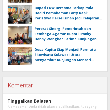
Transformasi Tata Kelola Pendidikan
Minahasa Selatan
Bupati FDW Bersama Forkopimda
Hadiri Pemakaman Farry Repi:
Peristiwa Perselisihan Jadi Pelajaran,
Persatuan dan Hukum Harus
Diutamakan
Pererat Sinergi Pemerintah dan
Lembaga Agama: Bupati Franky
Donny Wongkar Terima Kunjungan
Pimpinan Baru KGPM
Desa Kapitu Siap Menjadi Permata
Ekowisata Sulawesi Utara:
Menyambut Kunjungan Menteri
Pariwisata RI
Komentar
Tinggalkan Balasan
Alamat email Anda tidak akan dipublikasikan.
Ruas yang