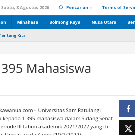
Sabtu, 8 Agustus 2026
Pencarian
Terms of Servi
hon
Minahasa
Bolmong Raya
Nusa Utara
Ber
Tentang Kita
.395 Mahasiswa
kawanua.com – Universitas Sam Ratulangi
 kepada 1.395 mahasiswa dalam Sidang Senat
riode III tahun akademik 2021/2022 yang di
um Unsrat, pada Kamis (10/2/2022).