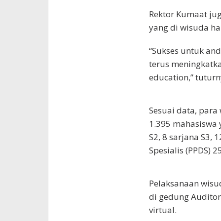
Rektor Kumaat ju
yang di wisuda har
“Sukses untuk and
terus meningkatka
education,” tuturn
Sesuai data, para
1.395 mahasiswa ya
S2, 8 sarjana S3, 
Spesialis (PPDS) 25
Pelaksanaan wisud
di gedung Auditor
virtual.