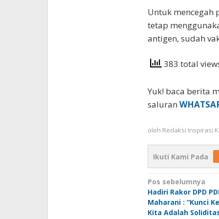
Untuk mencegah p
tetap menggunaka
antigen, sudah va
383 total vie
Yuk! baca berita m
saluran
WHATSA
oleh
Redaksi Inspirasi
Ikuti Kami Pada
Navigasi
Pos sebelumnya
Hadiri Rakor DPD PDI
pos
Maharani : “Kunci 
Kita Adalah Solidita