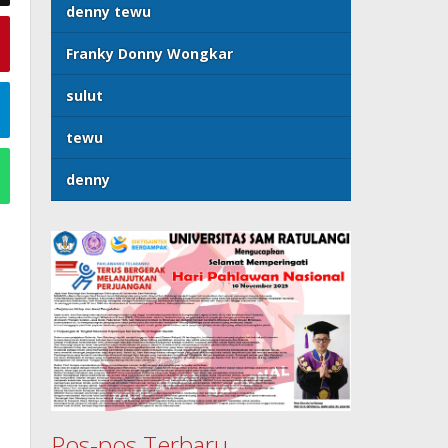
denny tewu
Franky Donny Wongkar
sulut
tewu
denny
Pos-pos Terbaru