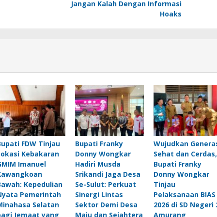
Jangan Kalah Dengan Informasi
Hoaks
Bupati FDW Tinjau
Bupati Franky
Wujudkan Genera
Lokasi Kebakaran
Donny Wongkar
Sehat dan Cerdas,
GMIM Imanuel
Hadiri Musda
Bupati Franky
Kawangkoan
Srikandi Jaga Desa
Donny Wongkar
Bawah: Kepedulian
Se-Sulut: Perkuat
Tinjau
Nyata Pemerintah
Sinergi Lintas
Pelaksanaan BIAS
Minahasa Selatan
Sektor Demi Desa
2026 di SD Negeri 
bagi Jemaat yang
Maju dan Sejahtera
Amurang