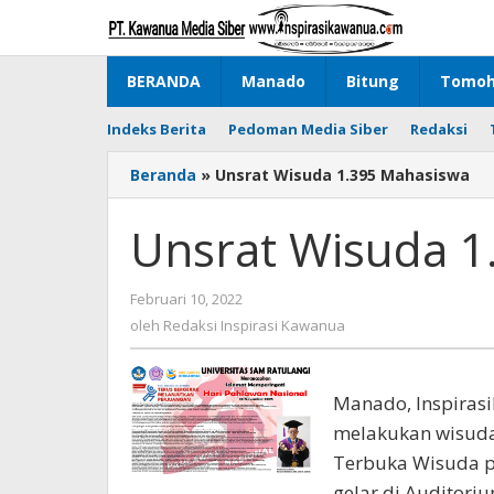
Lewati
ke
konten
BERANDA
Manado
Bitung
Tomo
Indeks Berita
Pedoman Media Siber
Redaksi
Beranda
»
Unsrat Wisuda 1.395 Mahasiswa
Unsrat Wisuda 1
Februari 10, 2022
oleh
Redaksi
oleh
Redaksi Inspirasi Kawanua
Inspirasi
Kawanua
Manado, Inspirasi
melakukan wisuda
Terbuka Wisuda pe
gelar di Auditori