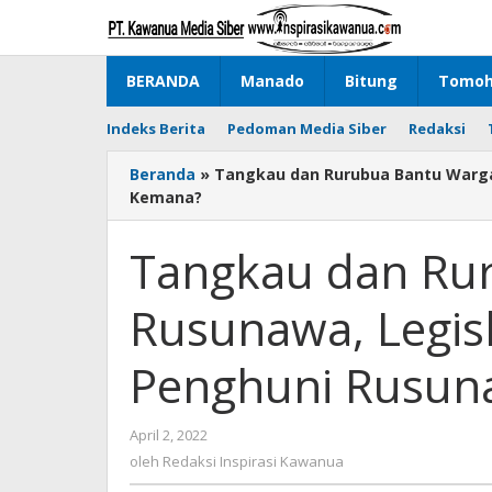
Lewati
ke
konten
BERANDA
Manado
Bitung
Tomo
Indeks Berita
Pedoman Media Siber
Redaksi
Beranda
»
Tangkau dan Rurubua Bantu Warga
Kemana?
Tangkau dan Ru
Rusunawa, Legisl
Penghuni Rusun
April 2, 2022
oleh
Redaksi
oleh
Redaksi Inspirasi Kawanua
Inspirasi