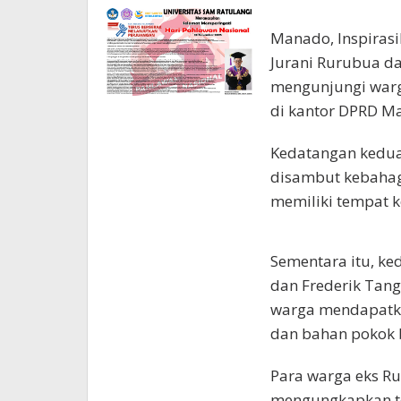
Kawanua
Manado, Inspiras
Jurani Rurubua da
mengunjungi warg
di kantor DPRD M
Kedatangan kedua 
disambut kebahag
memiliki tempat k
Sementara itu, k
dan Frederik Tan
warga mendapatka
dan bahan pokok b
Para warga eks R
mengungkapkan te