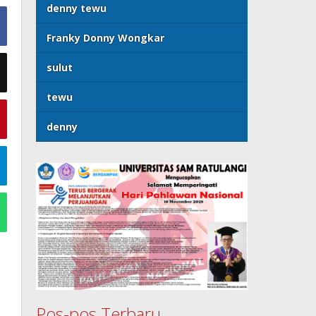
denny tewu
Franky Donny Wongkar
sulut
tewu
denny
Pos-pos Terbaru