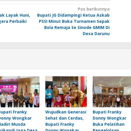
Pos berikutnya
ak Layak Huni,
Bupati JG Didampingi Ketua Askab
era Perbaiki
PSSI Minut Buka Turnamen Sepak
Bola Remaja Se Sinode GMIM Di
Desa Darunu
Bupati Franky
Wujudkan Generasi
Bupati Franky
Donny Wongkar
Sehat dan Cerdas,
Donny Wongkar
Hadiri Musda
Bupati Franky
Buka Pelatihan
Srikandi Jaga Desa
Donny Wongkar
Pengelolaan