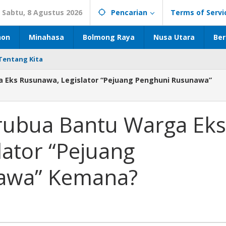
Sabtu, 8 Agustus 2026
Pencarian
Terms of Servi
hon
Minahasa
Bolmong Raya
Nusa Utara
Ber
Tentang Kita
 Eks Rusunawa, Legislator “Pejuang Penghuni Rusunawa”
rubua Bantu Warga Eks
ator “Pejuang
awa” Kemana?