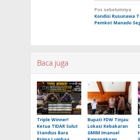
Navigasi
Pos sebelumnya
Kondisi Rusunawa T
pos
Pemkot Manado Seg
Baca juga
Triple Winner!
Bupati FDW Tinjau
Ketua TIDAR Sulut
Lokasi Kebakaran
Standius Bara
GMIM Imanuel
Prima Lumbaa
Kawangkoan