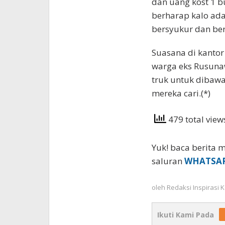
dan uang kost 1 b
berharap kalo ad
bersyukur dan ber
Suasana di kanto
warga eks Rusun
truk untuk dibawa
mereka cari.(*)
479 total vie
Yuk! baca berita m
saluran
WHATSA
oleh
Redaksi Inspirasi
Ikuti Kami Pada