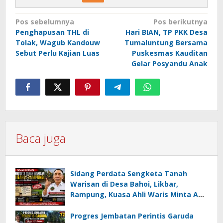
Navigasi
Pos sebelumnya
Pos berikutnya
Penghapusan THL di
Hari BIAN, TP PKK Desa
pos
Tolak, Wagub Kandouw
Tumaluntung Bersama
Sebut Perlu Kajian Luas
Puskesmas Kauditan
Gelar Posyandu Anak
Baca juga
Sidang Perdata Sengketa Tanah
Warisan di Desa Bahoi, Likbar,
Rampung, Kuasa Ahli Waris Minta APH
Usut Dugaan Mafia Tanah dan
Korupsi Dandes
Progres Jembatan Perintis Garuda