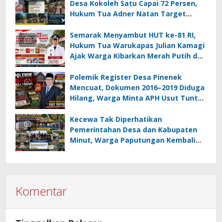
Desa Kokoleh Satu Capai 72 Persen,
Hukum Tua Adner Natan Target
Rampung Sebelum HUT RI ke-81
Semarak Menyambut HUT ke-81 RI,
Hukum Tua Warukapas Julian Kamagi
Ajak Warga Kibarkan Merah Putih dan
Gotong Royong Percantik Lingkungan
Polemik Register Desa Pinenek
Mencuat, Dokumen 2016–2019 Diduga
Hilang, Warga Minta APH Usut Tuntas
Dugaan Penahanan Register oleh Eks
Kumtua HK
Kecewa Tak Diperhatikan
Pemerintahan Desa dan Kabupaten
Minut, Warga Paputungan Kembali
Patungan, Kali Ini Rehabilitasi
Tambatan Perahu
Komentar