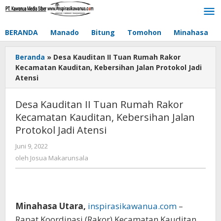
Lewati
ke
konten
BERANDA
Manado
Bitung
Tomohon
Minahasa
Beranda
»
Desa Kauditan II Tuan Rumah Rakor
Kecamatan Kauditan, Kebersihan Jalan Protokol Jadi
Atensi
Desa Kauditan II Tuan Rumah Rakor
Kecamatan Kauditan, Kebersihan Jalan
Protokol Jadi Atensi
Juni 9, 2022
oleh
Josua
oleh
Josua Makarunsala
Makarunsala
Minahasa Utara,
inspirasikawanua.com
–
Rapat Koordinasi (Rakor) Kecamatan Kauditan,