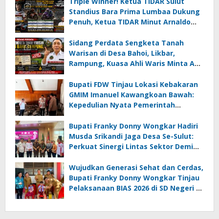
Triple Winner! Ketua TIDAR Sulut
Standius Bara Prima Lumbaa Dukung
Penuh, Ketua TIDAR Minut Arnaldo
Kamagi Apresiasi Dominasi Pangeran
05 MC JOE Sapu Bersih Tiga Gelar
Sidang Perdata Sengketa Tanah
Juara Umum
Warisan di Desa Bahoi, Likbar,
Rampung, Kuasa Ahli Waris Minta APH
Usut Dugaan Mafia Tanah dan
Korupsi Dandes
Bupati FDW Tinjau Lokasi Kebakaran
GMIM Imanuel Kawangkoan Bawah:
Kepedulian Nyata Pemerintah
Minahasa Selatan bagi Jemaat yang
Terdampak
Bupati Franky Donny Wongkar Hadiri
Musda Srikandi Jaga Desa Se-Sulut:
Perkuat Sinergi Lintas Sektor Demi
Desa Maju dan Sejahtera
Wujudkan Generasi Sehat dan Cerdas,
Bupati Franky Donny Wongkar Tinjau
Pelaksanaan BIAS 2026 di SD Negeri 2
Amurang