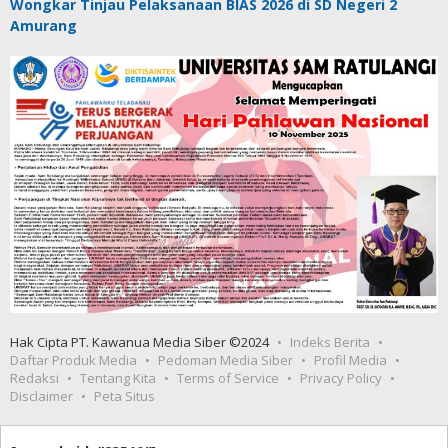
Wongkar Tinjau Pelaksanaan BIAS 2026 di SD Negeri 2
Amurang
Hak Cipta PT. Kawanua Media Siber ©2024
Indeks Berita
Daftar Produk Media
Pedoman Media Siber
Profil Media
Redaksi
Tentang Kita
Terms of Service
Privacy Policy
Disclaimer
Peta Situs