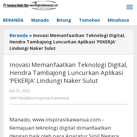
Lewati
ke
konten
BERANDA
Manado
Bitung
Tomohon
Minahasa
Beranda
»
Inovasi Memanfaatkan Teknologi Digital,
Hendra Tambajong Luncurkan Aplikasi ‘PEKERJA’
Lindungi Naker Sulut
Inovasi Memanfaatkan Teknologi Digital,
Hendra Tambajong Luncurkan Aplikasi
‘PEKERJA’ Lindungi Naker Sulut
Juli 25, 2022
oleh
Redaksi
oleh
Redaksi Inspirasi Kawanua
Inspirasi
Kawanua
Manado, www.inspirasikawanua.com –
Kemajuan teknologi digital dimanfaatkan
dengan baik oleh para Aparatur Sipil Negara