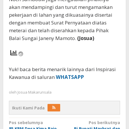
akan mendampingi dan turut mengamankan
pekerjaan di lahan yang dikuasainya disertai
dengan membuat Surat Pernyataan diatas
meterai dan telah diserahkan kepada Pihak
Balai Sungai Janeny Mamoto.
(Josua)
Yuk! baca berita menarik lainnya dari Inspirasi
Kawanua di saluran
WHATSAPP
oleh
Josua Makarunsala
Ikuti Kami Pada
Navigasi
Pos sebelumnya
Pos berikutnya
85 KPM Desa Kima Bajo
Pj Bupati Maybrat dan