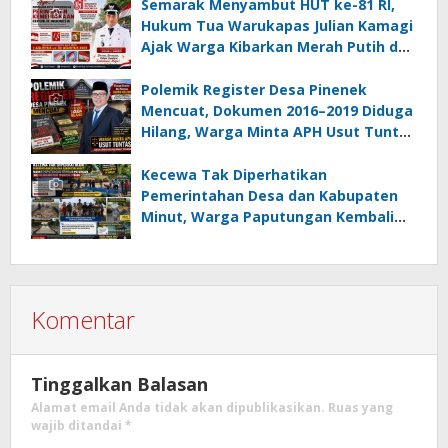
Semarak Menyambut HUT ke-81 RI,
Hukum Tua Warukapas Julian Kamagi
Ajak Warga Kibarkan Merah Putih dan
Gotong Royong Percantik Lingkungan
Polemik Register Desa Pinenek
Mencuat, Dokumen 2016–2019 Diduga
Hilang, Warga Minta APH Usut Tuntas
Dugaan Penahanan Register oleh Eks
Kumtua HK
Kecewa Tak Diperhatikan
Pemerintahan Desa dan Kabupaten
Minut, Warga Paputungan Kembali
Patungan, Kali Ini Rehabilitasi
Tambatan Perahu
Komentar
Tinggalkan Balasan
Alamat email Anda tidak akan dipublikasikan.
Ruas yang
wajib ditandai
*