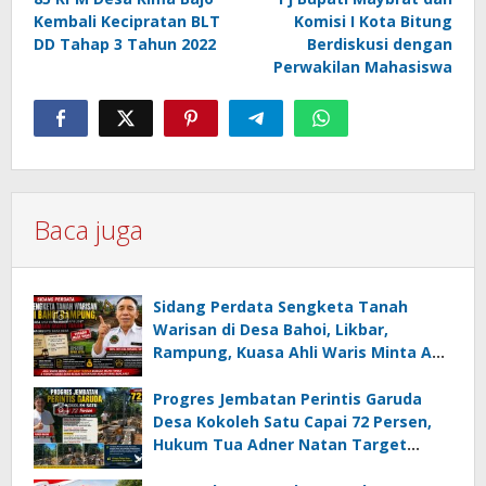
pos
Kembali Kecipratan BLT
Komisi I Kota Bitung
DD Tahap 3 Tahun 2022
Berdiskusi dengan
Perwakilan Mahasiswa
Baca juga
Sidang Perdata Sengketa Tanah
Warisan di Desa Bahoi, Likbar,
Rampung, Kuasa Ahli Waris Minta APH
Usut Dugaan Mafia Tanah dan
Korupsi Dandes
Progres Jembatan Perintis Garuda
Desa Kokoleh Satu Capai 72 Persen,
Hukum Tua Adner Natan Target
Rampung Sebelum HUT RI ke-81