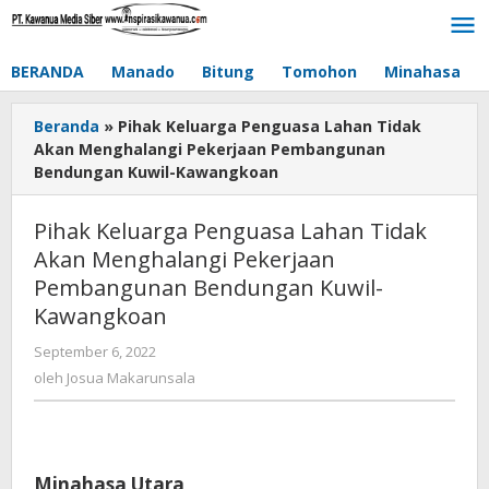
Lewati
ke
konten
BERANDA
Manado
Bitung
Tomohon
Minahasa
Beranda
»
Pihak Keluarga Penguasa Lahan Tidak
Akan Menghalangi Pekerjaan Pembangunan
Bendungan Kuwil-Kawangkoan
Pihak Keluarga Penguasa Lahan Tidak
Akan Menghalangi Pekerjaan
Pembangunan Bendungan Kuwil-
Kawangkoan
September 6, 2022
oleh
Josua
oleh
Josua Makarunsala
Makarunsala
Minahasa Utara,