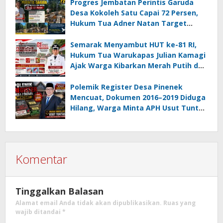
Progres Jembatan Perintis Garuda
Desa Kokoleh Satu Capai 72 Persen,
Hukum Tua Adner Natan Target
Rampung Sebelum HUT RI ke-81
Semarak Menyambut HUT ke-81 RI,
Hukum Tua Warukapas Julian Kamagi
Ajak Warga Kibarkan Merah Putih dan
Gotong Royong Percantik Lingkungan
Polemik Register Desa Pinenek
Mencuat, Dokumen 2016–2019 Diduga
Hilang, Warga Minta APH Usut Tuntas
Dugaan Penahanan Register oleh Eks
Kumtua HK
Komentar
Tinggalkan Balasan
Alamat email Anda tidak akan dipublikasikan.
Ruas yang
wajib ditandai
*