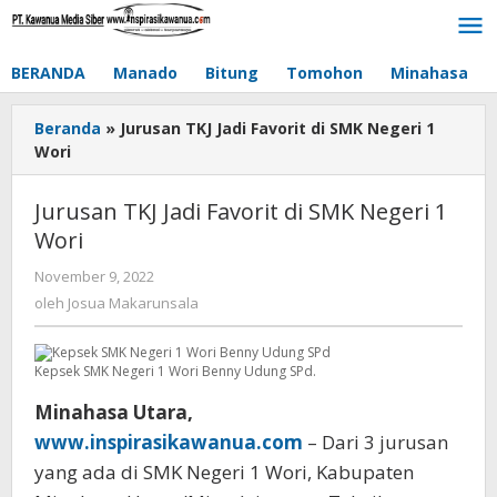
Lewati
ke
konten
BERANDA
Manado
Bitung
Tomohon
Minahasa
Beranda
»
Jurusan TKJ Jadi Favorit di SMK Negeri 1
Wori
Jurusan TKJ Jadi Favorit di SMK Negeri 1
Wori
November 9, 2022
oleh
Josua
oleh
Josua Makarunsala
Makarunsala
Kepsek SMK Negeri 1 Wori Benny Udung SPd.
Minahasa Utara,
www.inspirasikawanua.com
– Dari 3 jurusan
yang ada di SMK Negeri 1 Wori, Kabupaten