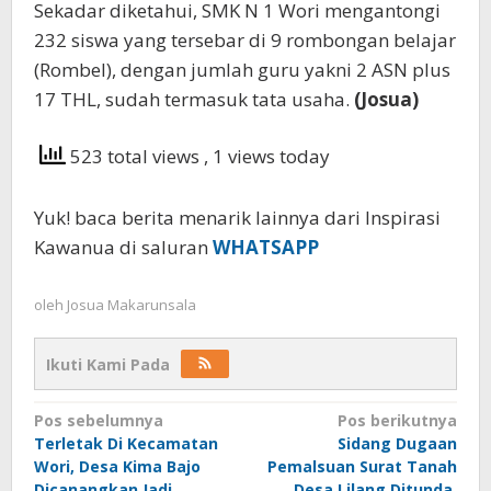
Sekadar diketahui, SMK N 1 Wori mengantongi
232 siswa yang tersebar di 9 rombongan belajar
(Rombel), dengan jumlah guru yakni 2 ASN plus
17 THL, sudah termasuk tata usaha.
(Josua)
523 total views
, 1 views today
Yuk! baca berita menarik lainnya dari Inspirasi
Kawanua di saluran
WHATSAPP
oleh
Josua Makarunsala
Ikuti Kami Pada
Navigasi
Pos sebelumnya
Pos berikutnya
Terletak Di Kecamatan
Sidang Dugaan
pos
Wori, Desa Kima Bajo
Pemalsuan Surat Tanah
Dicanangkan Jadi
Desa Lilang Ditunda,