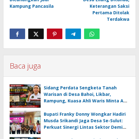
Kampung Pancasila
Keterangan Saksi
Pertama Ditolak
Terdakwa
Baca juga
Sidang Perdata Sengketa Tanah
Warisan di Desa Bahoi, Likbar,
Rampung, Kuasa Ahli Waris Minta APH
Usut Dugaan Mafia Tanah dan
Korupsi Dandes
Bupati Franky Donny Wongkar Hadiri
Musda Srikandi Jaga Desa Se-Sulut:
Perkuat Sinergi Lintas Sektor Demi
Desa Maju dan Sejahtera