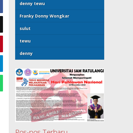
denny tewu
Franky Donny Wongkar
sulut
tewu
denny
Pos-pos Terbaru