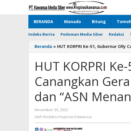
Lewati
ke
konten
BERANDA
Manado
Bitung
Tomo
Indeks Berita
Pedoman Media Siber
Redaksi
Beranda
»
HUT KORPRI Ke-51, Gubernur Olly
HUT KORPRI Ke-5
Canangkan Gera
dan “ASN Mena
November 30, 2022
oleh
Redaksi
oleh
Redaksi Inspirasi Kawanua
Inspirasi
Kawanua