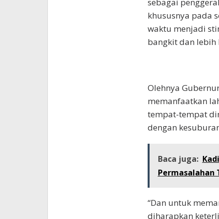
sebagai penggera
khususnya pada s
waktu menjadi sti
bangkit dan lebih 
Olehnya Gubernur
memanfaatkan lah
tempat-tempat d
dengan kesuburan
Baca juga:
Kadi
Permasalahan 
“Dan untuk meman
diharapkan keterl