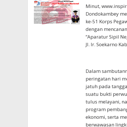
Minut, www.inspir
Dondokambey men
ke-51 Korps Pegaw
dengan mencanang
“Aparatur Sipil 
Jl. Ir. Soekarno K
Dalam sambutann
peringatan hari 
jatuh pada tangg
suatu bukti perw
tulus melayani, 
program pembang
ekonomi, serta m
berwawasan lingk