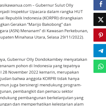
asikawanua.com – Gubernur Sulut Olly
jadi Inspektur Upacara dalam rangka HUT
ai Republik Indonesia (KORPRI) dirangkaian
kan Gerakan “Marijo Bakobong” dan
Negara (ASN) Menanam” di Kawasan Perkebunan,
abupaten Minahasa Utara, Selasa 29/11/2022).
ya, Gubernur Olly Dondokambey menyatakan
menanam pohon di Indonesia yang tepatnya
al 28 November 2022 kemarin, merupakan
ujudan bahwa anggota KORPRI tidak hanya
namun juga bersinergi mendukung program-
unan, pembangkit dan pemacu sektor
endukung pembangunan berkelanjutan yang
ungan dan memperhatikan kelestarian alam