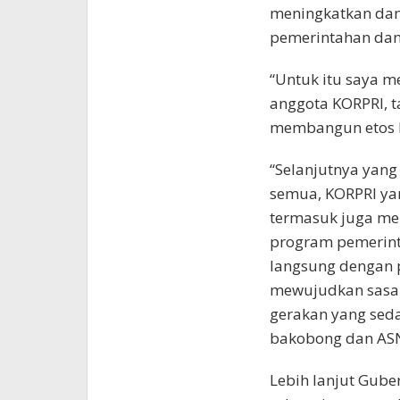
meningkatkan dan
pemerintahan da
“Untuk itu saya 
anggota KORPRI, t
membangun etos ke
“Selanjutnya yang 
semua, KORPRI yan
termasuk juga me
program pemerint
langsung dengan 
mewujudkan sasar
gerakan yang seda
bakobong dan ASN
Lebih lanjut Gub