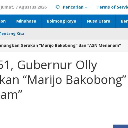
Jumat, 7 Agustus 2026
Pencarian
Terms of Servi
hon
Minahasa
Bolmong Raya
Nusa Utara
Ber
Tentang Kita
 Canangkan Gerakan “Marijo Bakobong” dan “ASN Menanam”
1, Gubernur Olly
kan “Marijo Bakobong”
nam”