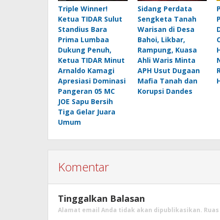
Triple Winner!
Sidang Perdata
Ketua TIDAR Sulut
Sengketa Tanah
Standius Bara
Warisan di Desa
Prima Lumbaa
Bahoi, Likbar,
Dukung Penuh,
Rampung, Kuasa
Ketua TIDAR Minut
Ahli Waris Minta
Arnaldo Kamagi
APH Usut Dugaan
Apresiasi Dominasi
Mafia Tanah dan
Pangeran 05 MC
Korupsi Dandes
JOE Sapu Bersih
Tiga Gelar Juara
Umum
Komentar
Tinggalkan Balasan
Alamat email Anda tidak akan dipublikasikan.
Ruas