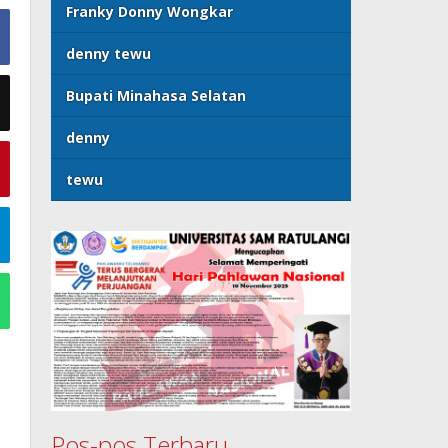
Franky Donny Wongkar
denny tewu
Bupati Minahasa Selatan
denny
tewu
Pos-pos Terbaru