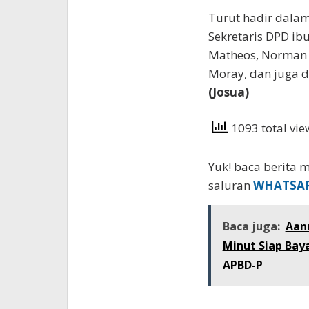
Turut hadir dalam
Sekretaris DPD ibu
Matheos, Norman S
Moray, dan juga d
(Josua)
1093 total vi
Yuk! baca berita m
saluran
WHATSA
Baca juga:
Aan
Minut Siap Bay
APBD-P