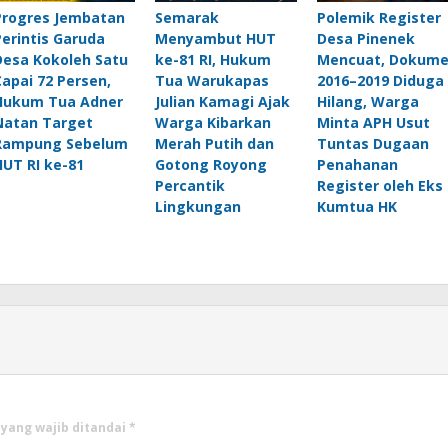
Progres Jembatan
Semarak
Polemik Register
Perintis Garuda
Menyambut HUT
Desa Pinenek
Desa Kokoleh Satu
ke-81 RI, Hukum
Mencuat, Dokum
Capai 72 Persen,
Tua Warukapas
2016–2019 Diduga
Hukum Tua Adner
Julian Kamagi Ajak
Hilang, Warga
Natan Target
Warga Kibarkan
Minta APH Usut
Rampung Sebelum
Merah Putih dan
Tuntas Dugaan
HUT RI ke-81
Gotong Royong
Penahanan
Percantik
Register oleh Eks
Lingkungan
Kumtua HK
 yang wajib ditandai
*