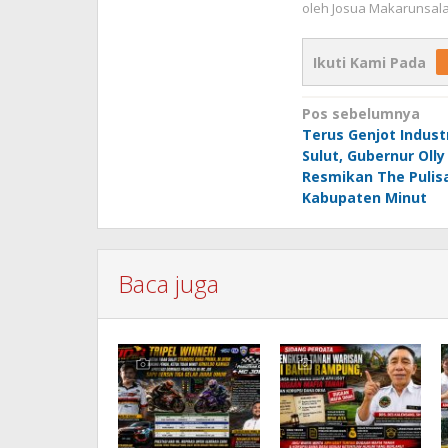
oleh
Josua Makarunsal
Ikuti Kami Pada
Navigasi
Pos sebelumnya
Terus Genjot Indust
pos
Sulut, Gubernur Oll
Resmikan The Pulisa
Kabupaten Minut
Baca juga