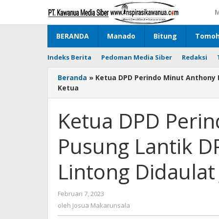
Lewati
M
ke
konten
BERANDA
Manado
Bitung
Tomo
Indeks Berita
Pedoman Media Siber
Redaksi
Beranda
»
Ketua DPD Perindo Minut Anthony P
Ketua
Ketua DPD Perin
Pusung Lantik D
Lintong Didaulat
Februari 7, 2023
oleh
Josua
oleh
Josua Makarunsala
Makarunsala