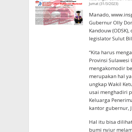
Jumat (31/3/2023)
Manado, www.insp
Gubernur Olly Do
Kandouw (ODSK), 
legislator Sulut B
“Kita harus meng
Provinsi Sulawes
mengakomodir be
merupakan hal yang
ungkap Wakil Ketu
usai menghadiri 
Keluarga Penerima
kantor gubernur, 
Hal itu bisa dilih
bumi nyiur melamb