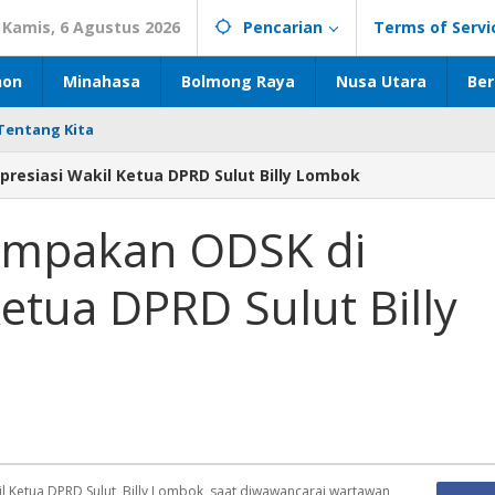
Kamis, 6 Agustus 2026
Pencarian
Terms of Servi
hon
Minahasa
Bolmong Raya
Nusa Utara
Ber
Tentang Kita
resiasi Wakil Ketua DPRD Sulut Billy Lombok
kompakan ODSK di
Ketua DPRD Sulut Billy
 Ketua DPRD Sulut, Billy Lombok, saat diwawancarai wartawan,