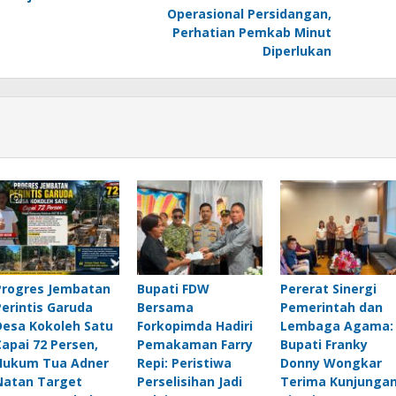
Operasional Persidangan,
Perhatian Pemkab Minut
Diperlukan
Progres Jembatan
Bupati FDW
Pererat Sinergi
Perintis Garuda
Bersama
Pemerintah dan
Desa Kokoleh Satu
Forkopimda Hadiri
Lembaga Agama:
Capai 72 Persen,
Pemakaman Farry
Bupati Franky
Hukum Tua Adner
Repi: Peristiwa
Donny Wongkar
Natan Target
Perselisihan Jadi
Terima Kunjunga