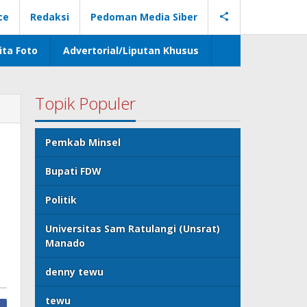
ce
Redaksi
Pedoman Media Siber
ita Foto
Advertorial/Liputan Khusus
Topik Populer
Pemkab Minsel
Bupati FDW
Politik
Universitas Sam Ratulangi (Unsrat)
Manado
denny tewu
tewu