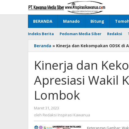
Lewati
ke
konten
BERANDA
Manado
Bitung
Tomo
Indeks Berita
Pedoman Media Siber
Redaksi
Beranda
»
Kinerja dan Kekompakan ODSK di Ap
Kinerja dan Ke
Apresiasi Wakil 
Lombok
Maret 31, 2023
oleh
Redaksi
oleh
Redaksi Inspirasi Kawanua
Inspirasi
Kawanua
Keterangan Gambar: Wakil