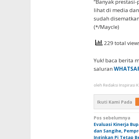
“Banyak prestasi-p
lihat di media da
sudah disematkan
(*/Maycle)
229 total vie
Yuk! baca berita m
saluran
WHATSA
oleh
Redaksi Inspirasi
Ikuti Kami Pada
Navigasi
Pos sebelumnya
Evaluasi Kinerja Bu
pos
dan Sangihe, Pempr
Inginkan Pj Tetap B