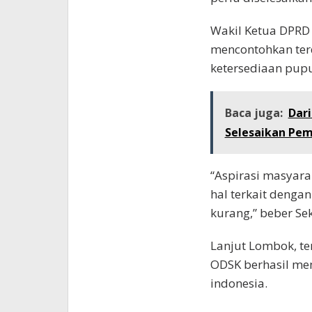
Wakil Ketua DPRD 
mencontohkan ter
ketersediaan pupu
Baca juga:
Dar
Selesaikan Pem
“Aspirasi masyar
hal terkait denga
kurang,” beber Sek
Lanjut Lombok, te
ODSK berhasil mem
indonesia.