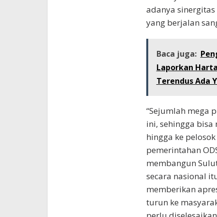
adanya sinergitas
yang berjalan sang
Baca juga:
Pen
Laporkan Harta
Terendus Ada 
“Sejumlah mega pr
ini, sehingga bis
hingga ke pelosok 
pemerintahan ODS
membangun Sulut 
secara nasional itu
memberikan apresi
turun ke masyarak
perlu diselesaika