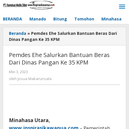
Lewati
ke
konten
BERANDA
Manado
Bitung
Tomohon
Minahasa
Beranda
»
Pemdes Ehe Salurkan Bantuan Beras Dari
Dinas Pangan Ke 35 KPM
Pemdes Ehe Salurkan Bantuan Beras
Dari Dinas Pangan Ke 35 KPM
Mei 3, 2023
oleh
Josua
oleh
Josua Makarunsala
Makarunsala
Minahasa Utara,
www.inspirasikawanua.com
– Pemerintah