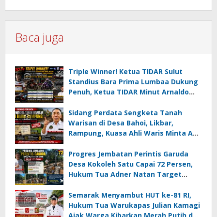
Baca juga
Triple Winner! Ketua TIDAR Sulut
Standius Bara Prima Lumbaa Dukung
Penuh, Ketua TIDAR Minut Arnaldo
Kamagi Apresiasi Dominasi Pangeran
05 MC JOE Sapu Bersih Tiga Gelar
Sidang Perdata Sengketa Tanah
Juara Umum
Warisan di Desa Bahoi, Likbar,
Rampung, Kuasa Ahli Waris Minta APH
Usut Dugaan Mafia Tanah dan
Korupsi Dandes
Progres Jembatan Perintis Garuda
Desa Kokoleh Satu Capai 72 Persen,
Hukum Tua Adner Natan Target
Rampung Sebelum HUT RI ke-81
Semarak Menyambut HUT ke-81 RI,
Hukum Tua Warukapas Julian Kamagi
Ajak Warga Kibarkan Merah Putih dan