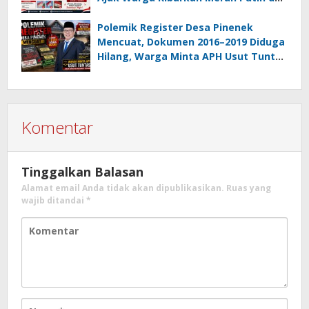
Gotong Royong Percantik Lingkungan
Polemik Register Desa Pinenek
Mencuat, Dokumen 2016–2019 Diduga
Hilang, Warga Minta APH Usut Tuntas
Dugaan Penahanan Register oleh Eks
Kumtua HK
Komentar
Tinggalkan Balasan
Alamat email Anda tidak akan dipublikasikan.
Ruas yang
wajib ditandai
*