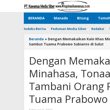
Lewati
ke
konten
BERANDA
Manado
Bitung
Tomo
Indeks Berita
Pedoman Media Siber
Redaksi
Beranda
»
Dengan Memakaikan Kain Khas Mi
Sambut Tuama Prabowo Subianto di Sulut
Dengan Memakai
Minahasa, Tonaa
Tambani Orang 
Tuama Prabowo S