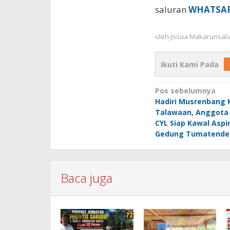
saluran
WHATSA
oleh
Josua Makarunsal
Ikuti Kami Pada
Navigasi
Pos sebelumnya
Hadiri Musrenbang
pos
Talawaan, Anggota
CYL Siap Kawal Aspira
Gedung Tumatende
Baca juga