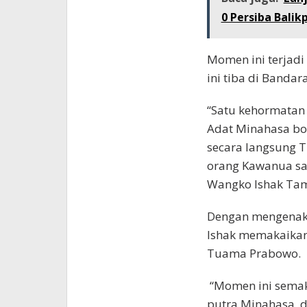
0 Persiba Balik
Momen ini terjadi
ini tiba di Bandar
“Satu kehormatan
Adat Minahasa bo
secara langsung 
orang Kawanua sa
Wangko Ishak Tamb
Dengan mengenaka
Ishak memakaikan
Tuama Prabowo.
“Momen ini sema
putra Minahasa, d