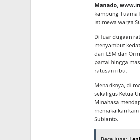
Manado, www.in
kampung Tuama P
istimewa warga Su
Di luar dugaan ra
menyambut kedatan
dari LSM dan Orm
partai hingga mas
ratusan ribu.
Menariknya, di m
sekaligus Ketua
Minahasa mendap
memakaikan kain
Subianto.
Baca juga:
Lanj