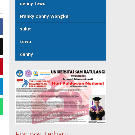
denny tewu
Franky Donny Wongkar
sulut
tewu
denny
Pos-pos Terbaru