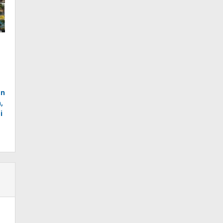
an
,
i