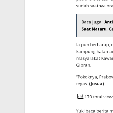
sudah saatnya ora
Baca juga:
Ant
Saat Nataru, G
Ia pun berharap,
kampung halaman
masyarakat Kawan
Gibran.
“Pokoknya, Prabow
tegas.
(Josua)
179 total vie
Yuk! baca berita m