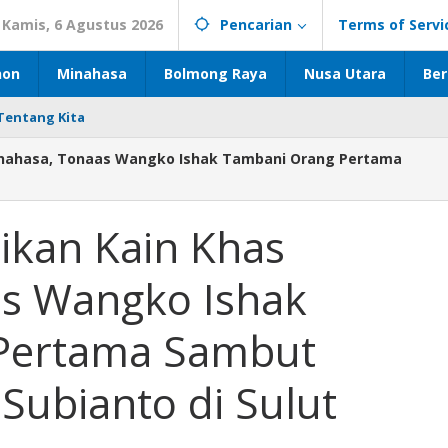
Kamis, 6 Agustus 2026
Pencarian
Terms of Servi
hon
Minahasa
Bolmong Raya
Nusa Utara
Ber
Tentang Kita
nahasa, Tonaas Wangko Ishak Tambani Orang Pertama
kan Kain Khas
s Wangko Ishak
Pertama Sambut
ubianto di Sulut