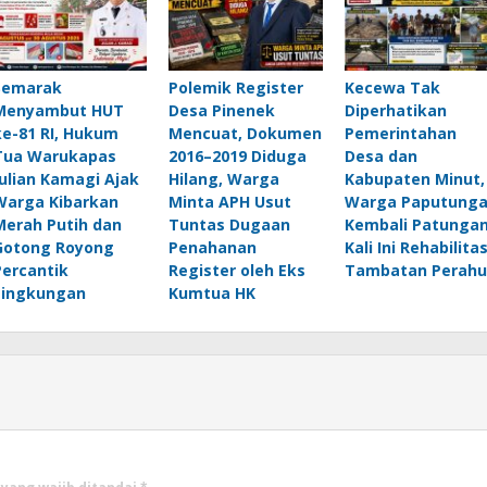
Semarak
Polemik Register
Kecewa Tak
Menyambut HUT
Desa Pinenek
Diperhatikan
ke-81 RI, Hukum
Mencuat, Dokumen
Pemerintahan
Tua Warukapas
2016–2019 Diduga
Desa dan
Julian Kamagi Ajak
Hilang, Warga
Kabupaten Minut,
Warga Kibarkan
Minta APH Usut
Warga Paputung
Merah Putih dan
Tuntas Dugaan
Kembali Patungan
Gotong Royong
Penahanan
Kali Ini Rehabilitas
Percantik
Register oleh Eks
Tambatan Perahu
Lingkungan
Kumtua HK