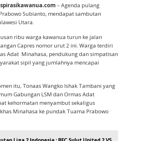
spirasikawanua.com
– Agenda pulang
rabowo Subianto, mendapat sambutan
lawesi Utara.
tusan ribu warga kawanua turun ke jalan
gan Capres nomor urut 2 ini. Warga terdiri
as Adat Minahasa, pendukung dan simpatisan
yarakat sipil yang jumlahnya mencapai
omen itu, Tonaas Wangko Ishak Tambani yang
 Umum Gabungan LSM dan Ormas Adat
at kehormatan menyambut sekaligus
 khas Minahasa ke pundak Tuama Prabowo
utan Liga 2 Indonesia : BFC Sulut United 2 VS