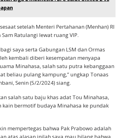
papan
 sesaat setelah Menteri Pertahanan (Menhan) RI
a Sam Ratulangi lewat ruang VIP.
 bagi saya serta Gabungan LSM dan Ormas
leh kembali diberi kesempatan menyapa
Tuama Minahasa, salah satu putra kebanggaan
at beliau pulang kampung,” ungkap Tonaas
ani, Senin (5/2/2024) siang.
n salah satu baju khas adat Tou Minahasa,
 kain bermotif budaya Minahasa ke pundak
kin mempertegas bahwa Pak Prabowo adalah
an atas alasan inilah saya mau bilang bahwa