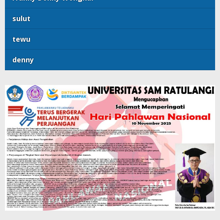
sulut
tewu
denny