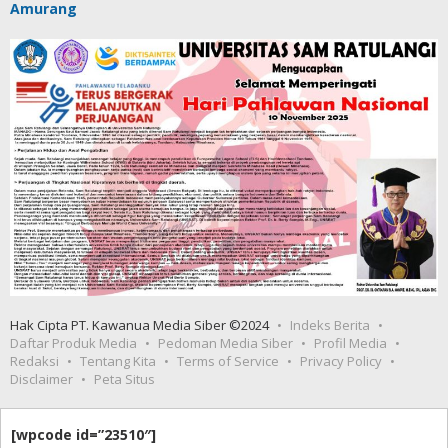
Amurang
Hak Cipta PT. Kawanua Media Siber ©2024
Indeks Berita
Daftar Produk Media
Pedoman Media Siber
Profil Media
Redaksi
Tentang Kita
Terms of Service
Privacy Policy
Disclaimer
Peta Situs
[wpcode id=”23510″]