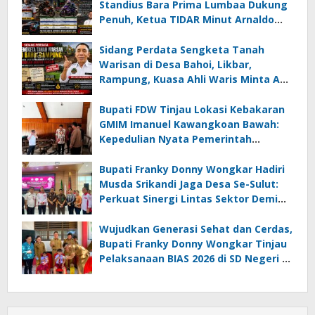
Standius Bara Prima Lumbaa Dukung
Penuh, Ketua TIDAR Minut Arnaldo
Kamagi Apresiasi Dominasi Pangeran
05 MC JOE Sapu Bersih Tiga Gelar
Sidang Perdata Sengketa Tanah
Juara Umum
Warisan di Desa Bahoi, Likbar,
Rampung, Kuasa Ahli Waris Minta APH
Usut Dugaan Mafia Tanah dan
Korupsi Dandes
Bupati FDW Tinjau Lokasi Kebakaran
GMIM Imanuel Kawangkoan Bawah:
Kepedulian Nyata Pemerintah
Minahasa Selatan bagi Jemaat yang
Terdampak
Bupati Franky Donny Wongkar Hadiri
Musda Srikandi Jaga Desa Se-Sulut:
Perkuat Sinergi Lintas Sektor Demi
Desa Maju dan Sejahtera
Wujudkan Generasi Sehat dan Cerdas,
Bupati Franky Donny Wongkar Tinjau
Pelaksanaan BIAS 2026 di SD Negeri 2
Amurang