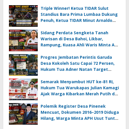
Triple Winner! Ketua TIDAR Sulut
Standius Bara Prima Lumbaa Dukung
Penuh, Ketua TIDAR Minut Arnaldo
Kamagi Apresiasi Dominasi Pangeran
05 MC JOE Sapu Bersih Tiga Gelar
Sidang Perdata Sengketa Tanah
Juara Umum
Warisan di Desa Bahoi, Likbar,
Rampung, Kuasa Ahli Waris Minta APH
Usut Dugaan Mafia Tanah dan
Korupsi Dandes
Progres Jembatan Perintis Garuda
Desa Kokoleh Satu Capai 72 Persen,
Hukum Tua Adner Natan Target
Rampung Sebelum HUT RI ke-81
Semarak Menyambut HUT ke-81 RI,
Hukum Tua Warukapas Julian Kamagi
Ajak Warga Kibarkan Merah Putih dan
Gotong Royong Percantik Lingkungan
Polemik Register Desa Pinenek
Mencuat, Dokumen 2016–2019 Diduga
Hilang, Warga Minta APH Usut Tuntas
Dugaan Penahanan Register oleh Eks