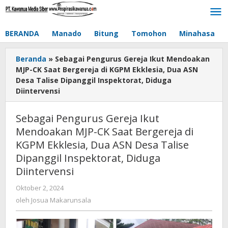
Lewati
ke
konten
BERANDA
Manado
Bitung
Tomohon
Minahasa
Beranda
»
Sebagai Pengurus Gereja Ikut Mendoakan
MJP-CK Saat Bergereja di KGPM Ekklesia, Dua ASN
Desa Talise Dipanggil Inspektorat, Diduga
Diintervensi
Sebagai Pengurus Gereja Ikut
Mendoakan MJP-CK Saat Bergereja di
KGPM Ekklesia, Dua ASN Desa Talise
Dipanggil Inspektorat, Diduga
Diintervensi
Oktober 2, 2024
oleh
Josua
oleh
Josua Makarunsala
Makarunsala