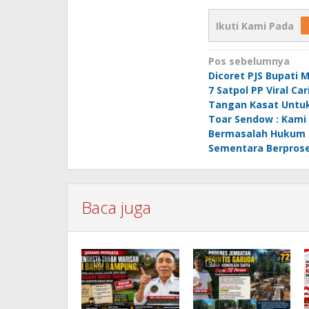
Ikuti Kami Pada
Navigasi
Pos sebelumnya
Dicoret PJS Bupati M
pos
7 Satpol PP Viral Ca
Tangan Kasat Untuk
Toar Sendow : Kami
Bermasalah Hukum 
Sementara Berpros
Baca juga