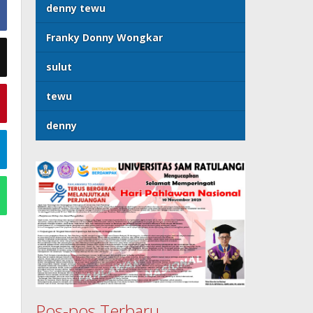
denny tewu
Franky Donny Wongkar
sulut
tewu
denny
Pos-pos Terbaru