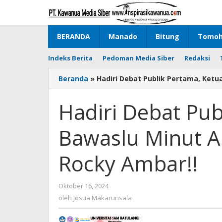
Lewati
ke
konten
BERANDA
Manado
Bitung
Tomo
Indeks Berita
Pedoman Media Siber
Redaksi
Beranda
»
Hadiri Debat Publik Pertama, Ketu
Hadiri Debat Pub
Bawaslu Minut Ap
Rocky Ambar!!
Oktober 16, 2024
oleh
Josua
oleh
Josua Makarunsala
Makarunsala