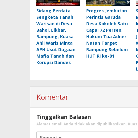
Sidang Perdata
Progres Jembatan
Sengketa Tanah
Perintis Garuda
Warisan di Desa
Desa Kokoleh Satu
Bahoi, Likbar,
Capai 72 Persen,
Rampung, Kuasa
Hukum Tua Adner
Ahli Waris Minta
Natan Target
APH Usut Dugaan
Rampung Sebelum
Mafia Tanah dan
HUT RI ke-81
Korupsi Dandes
Komentar
Tinggalkan Balasan
Alamat email Anda tidak akan dipublikasikan.
Ruas