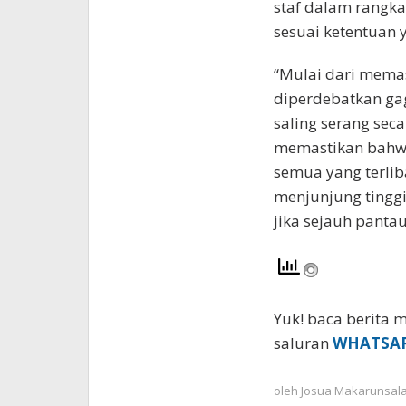
staf dalam rangka
sesuai ketentuan 
“Mulai dari memas
diperdebatkan gag
saling serang sec
memastikan bahwa
semua yang terlib
menjunjung tinggi
jika sejauh pantau
Yuk! baca berita m
saluran
WHATSA
oleh
Josua Makarunsal