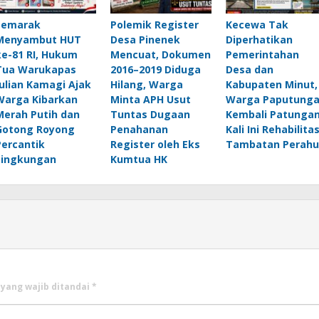
Semarak
Polemik Register
Kecewa Tak
Menyambut HUT
Desa Pinenek
Diperhatikan
ke-81 RI, Hukum
Mencuat, Dokumen
Pemerintahan
Tua Warukapas
2016–2019 Diduga
Desa dan
Julian Kamagi Ajak
Hilang, Warga
Kabupaten Minut,
Warga Kibarkan
Minta APH Usut
Warga Paputung
Merah Putih dan
Tuntas Dugaan
Kembali Patungan
Gotong Royong
Penahanan
Kali Ini Rehabilitas
Percantik
Register oleh Eks
Tambatan Perahu
Lingkungan
Kumtua HK
 yang wajib ditandai
*