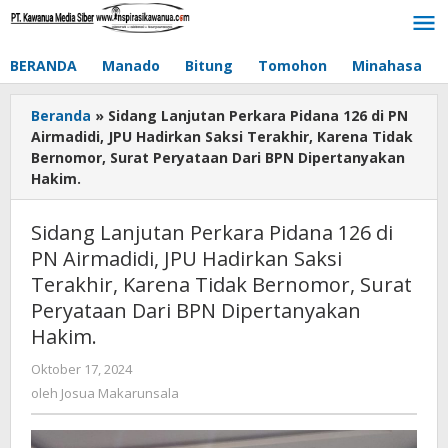
Lewati
ke
konten
BERANDA
Manado
Bitung
Tomohon
Minahasa
Beranda
»
Sidang Lanjutan Perkara Pidana 126 di PN
Airmadidi, JPU Hadirkan Saksi Terakhir, Karena Tidak
Bernomor, Surat Peryataan Dari BPN Dipertanyakan
Hakim.
Sidang Lanjutan Perkara Pidana 126 di
PN Airmadidi, JPU Hadirkan Saksi
Terakhir, Karena Tidak Bernomor, Surat
Peryataan Dari BPN Dipertanyakan
Hakim.
Oktober 17, 2024
oleh
Josua
oleh
Josua Makarunsala
Makarunsala