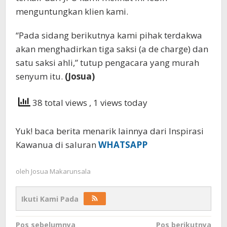
menguntungkan klien kami.
“Pada sidang berikutnya kami pihak terdakwa
akan menghadirkan tiga saksi (a de charge) dan
satu saksi ahli,” tutup pengacara yang murah
senyum itu.
(Josua)
38 total views
, 1 views today
Yuk! baca berita menarik lainnya dari Inspirasi
Kawanua di saluran
WHATSAPP
oleh
Josua Makarunsala
Ikuti Kami Pada
Navigasi
Pos sebelumnya
Pos berikutnya