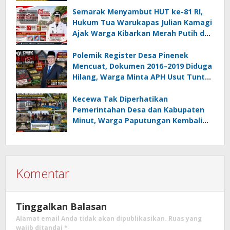
Rampung Sebelum HUT RI ke-81
Semarak Menyambut HUT ke-81 RI,
Hukum Tua Warukapas Julian Kamagi
Ajak Warga Kibarkan Merah Putih dan
Gotong Royong Percantik Lingkungan
Polemik Register Desa Pinenek
Mencuat, Dokumen 2016–2019 Diduga
Hilang, Warga Minta APH Usut Tuntas
Dugaan Penahanan Register oleh Eks
Kumtua HK
Kecewa Tak Diperhatikan
Pemerintahan Desa dan Kabupaten
Minut, Warga Paputungan Kembali
Patungan, Kali Ini Rehabilitasi
Tambatan Perahu
Komentar
Tinggalkan Balasan
Alamat email Anda tidak akan dipublikasikan.
Ruas yang
wajib ditandai
*