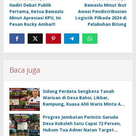
Hadiri Debat Publik
Bawaslu Minut Ikut
pos
Pertama, Ketua Bawaslu
Awasi Pendistribusian
Minut Apresiasi KPU, Ini
Logistik Pilkada 2024 di
Pesan Rocky Ambar!!
Pelabuhan Bitung
Baca juga
Sidang Perdata Sengketa Tanah
Warisan di Desa Bahoi, Likbar,
Rampung, Kuasa Ahli Waris Minta APH
Usut Dugaan Mafia Tanah dan
Korupsi Dandes
Progres Jembatan Perintis Garuda
Desa Kokoleh Satu Capai 72 Persen,
Hukum Tua Adner Natan Target