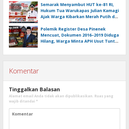
Semarak Menyambut HUT ke-81 RI,
Hukum Tua Warukapas Julian Kamagi
Ajak Warga Kibarkan Merah Putih dan
Gotong Royong Percantik Lingkungan
Polemik Register Desa Pinenek
Mencuat, Dokumen 2016–2019 Diduga
Hilang, Warga Minta APH Usut Tuntas
Dugaan Penahanan Register oleh Eks
Kumtua HK
Komentar
Tinggalkan Balasan
Alamat email Anda tidak akan dipublikasikan.
Ruas yang
wajib ditandai
*