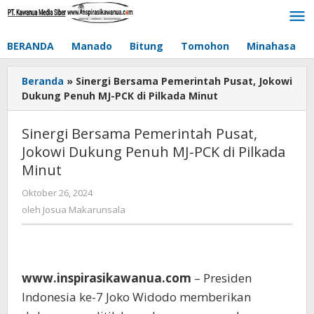
Lewati
ke
konten
BERANDA
Manado
Bitung
Tomohon
Minahasa
Beranda
»
Sinergi Bersama Pemerintah Pusat, Jokowi
Dukung Penuh MJ-PCK di Pilkada Minut
Sinergi Bersama Pemerintah Pusat,
Jokowi Dukung Penuh MJ-PCK di Pilkada
Minut
Oktober 26, 2024
oleh
Josua
oleh
Josua Makarunsala
Makarunsala
www.inspirasikawanua.com
– Presiden
Indonesia ke-7 Joko Widodo memberikan