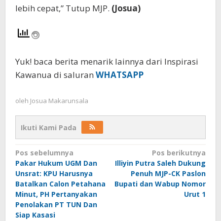
lebih cepat,” Tutup MJP.
(Josua)
Yuk! baca berita menarik lainnya dari Inspirasi
Kawanua di saluran
WHATSAPP
oleh
Josua Makarunsala
Ikuti Kami Pada
Navigasi
Pos sebelumnya
Pos berikutnya
Pakar Hukum UGM Dan
Illiyin Putra Saleh Dukung
pos
Unsrat: KPU Harusnya
Penuh MJP-CK Paslon
Batalkan Calon Petahana
Bupati dan Wabup Nomor
Minut, PH Pertanyakan
Urut 1
Penolakan PT TUN Dan
Siap Kasasi