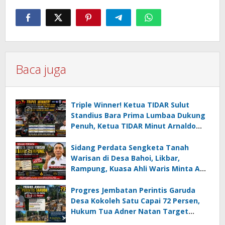
Baca juga
Triple Winner! Ketua TIDAR Sulut
Standius Bara Prima Lumbaa Dukung
Penuh, Ketua TIDAR Minut Arnaldo
Kamagi Apresiasi Dominasi Pangeran
05 MC JOE Sapu Bersih Tiga Gelar
Sidang Perdata Sengketa Tanah
Juara Umum
Warisan di Desa Bahoi, Likbar,
Rampung, Kuasa Ahli Waris Minta APH
Usut Dugaan Mafia Tanah dan
Korupsi Dandes
Progres Jembatan Perintis Garuda
Desa Kokoleh Satu Capai 72 Persen,
Hukum Tua Adner Natan Target
Rampung Sebelum HUT RI ke-81