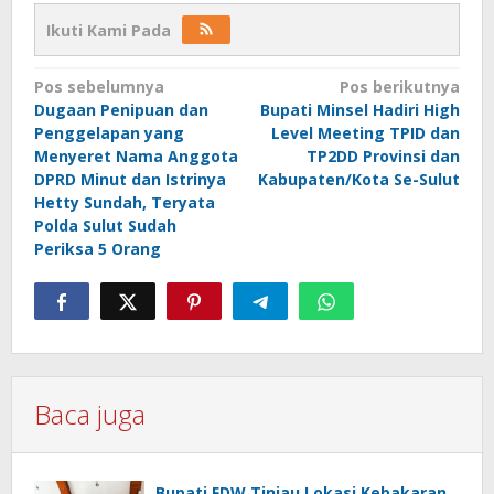
Ikuti Kami Pada
Navigasi
Pos sebelumnya
Pos berikutnya
Dugaan Penipuan dan
Bupati Minsel Hadiri High
pos
Penggelapan yang
Level Meeting TPID dan
Menyeret Nama Anggota
TP2DD Provinsi dan
DPRD Minut dan Istrinya
Kabupaten/Kota Se-Sulut
Hetty Sundah, Teryata
Polda Sulut Sudah
Periksa 5 Orang
Baca juga
Bupati FDW Tinjau Lokasi Kebakaran