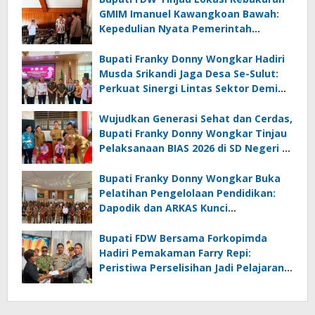
GMIM Imanuel Kawangkoan Bawah:
Kepedulian Nyata Pemerintah
Minahasa Selatan bagi Jemaat yang
Terdampak
Bupati Franky Donny Wongkar Hadiri
Musda Srikandi Jaga Desa Se-Sulut:
Perkuat Sinergi Lintas Sektor Demi
Desa Maju dan Sejahtera
Wujudkan Generasi Sehat dan Cerdas,
Bupati Franky Donny Wongkar Tinjau
Pelaksanaan BIAS 2026 di SD Negeri 2
Amurang
Bupati Franky Donny Wongkar Buka
Pelatihan Pengelolaan Pendidikan:
Dapodik dan ARKAS Kunci
Transformasi Tata Kelola Pendidikan
Minahasa Selatan
Bupati FDW Bersama Forkopimda
Hadiri Pemakaman Farry Repi:
Peristiwa Perselisihan Jadi Pelajaran,
Persatuan dan Hukum Harus
Diutamakan