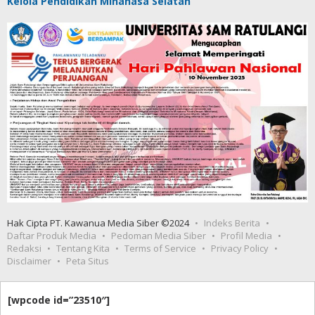
Kelola Pendidikan Minahasa Selatan
Hak Cipta PT. Kawanua Media Siber ©2024
Indeks Berita
Daftar Produk Media
Pedoman Media Siber
Profil Media
Redaksi
Tentang Kita
Terms of Service
Privacy Policy
Disclaimer
Peta Situs
[wpcode id=”23510″]