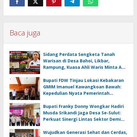
Baca juga
Sidang Perdata Sengketa Tanah
Warisan di Desa Bahoi, Likbar,
Rampung, Kuasa Ahli Waris Minta APH
Usut Dugaan Mafia Tanah dan
Korupsi Dandes
Bupati FDW Tinjau Lokasi Kebakaran
GMIM Imanuel Kawangkoan Bawah:
Kepedulian Nyata Pemerintah
Minahasa Selatan bagi Jemaat yang
Terdampak
Bupati Franky Donny Wongkar Hadiri
Musda Srikandi Jaga Desa Se-Sulut:
Perkuat Sinergi Lintas Sektor Demi
Desa Maju dan Sejahtera
Wujudkan Generasi Sehat dan Cerdas,