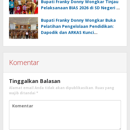
Bupati Franky Donny Wongkar Tinjau
Pelaksanaan BIAS 2026 di SD Negeri 2
Amurang
Bupati Franky Donny Wongkar Buka
Pelatihan Pengelolaan Pendidikan:
Dapodik dan ARKAS Kunci
Transformasi Tata Kelola Pendidikan
Minahasa Selatan
Komentar
Tinggalkan Balasan
Alamat email Anda tidak akan dipublikasikan.
Ruas yang
wajib ditandai
*