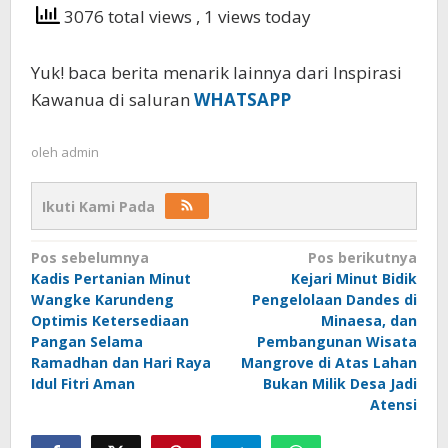
3076 total views
, 1 views today
Yuk! baca berita menarik lainnya dari Inspirasi
Kawanua di saluran
WHATSAPP
oleh
admin
Ikuti Kami Pada
Navigasi
Pos sebelumnya
Pos berikutnya
Kadis Pertanian Minut
Kejari Minut Bidik
pos
Wangke Karundeng
Pengelolaan Dandes di
Optimis Ketersediaan
Minaesa, dan
Pangan Selama
Pembangunan Wisata
Ramadhan dan Hari Raya
Mangrove di Atas Lahan
Idul Fitri Aman
Bukan Milik Desa Jadi
Atensi