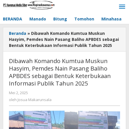
Lewati
ke
konten
BERANDA
Manado
Bitung
Tomohon
Minahasa
Beranda
»
Dibawah Komando Kumtua Muskun
Hasyim, Pemdes Nain Pasang Baliho APBDES sebagai
Bentuk Keterbukaan Informasi Publik Tahun 2025
Dibawah Komando Kumtua Muskun
Hasyim, Pemdes Nain Pasang Baliho
APBDES sebagai Bentuk Keterbukaan
Informasi Publik Tahun 2025
Mei 2, 2025
oleh
Josua
oleh
Josua Makarunsala
Makarunsala