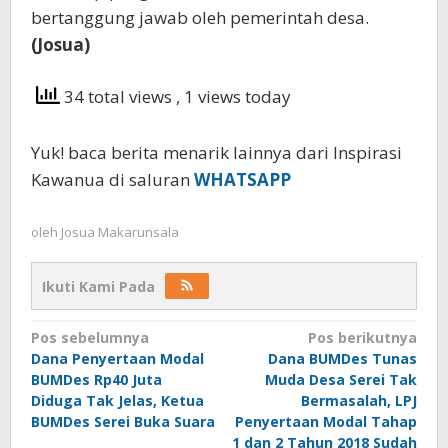
bertanggung jawab oleh pemerintah desa.
(Josua)
34 total views
, 1 views today
Yuk! baca berita menarik lainnya dari Inspirasi
Kawanua di saluran
WHATSAPP
oleh
Josua Makarunsala
Ikuti Kami Pada
Navigasi
Pos sebelumnya
Pos berikutnya
Dana Penyertaan Modal
Dana BUMDes Tunas
pos
BUMDes Rp40 Juta
Muda Desa Serei Tak
Diduga Tak Jelas, Ketua
Bermasalah, LPJ
BUMDes Serei Buka Suara
Penyertaan Modal Tahap
1 dan 2 Tahun 2018 Sudah