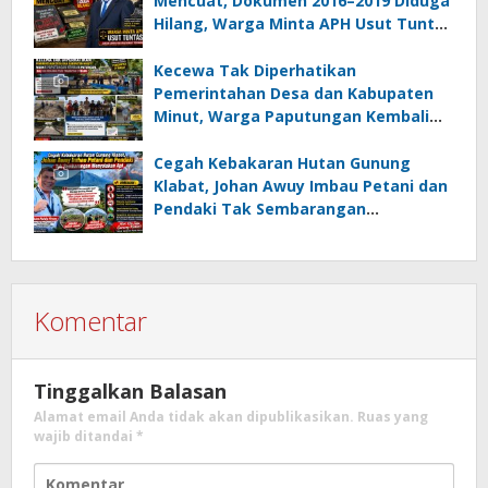
Mencuat, Dokumen 2016–2019 Diduga
Hilang, Warga Minta APH Usut Tuntas
Dugaan Penahanan Register oleh Eks
Kumtua HK
Kecewa Tak Diperhatikan
Pemerintahan Desa dan Kabupaten
Minut, Warga Paputungan Kembali
Patungan, Kali Ini Rehabilitasi
Tambatan Perahu
Cegah Kebakaran Hutan Gunung
Klabat, Johan Awuy Imbau Petani dan
Pendaki Tak Sembarangan
Menyalakan Api
Komentar
Tinggalkan Balasan
Alamat email Anda tidak akan dipublikasikan.
Ruas yang
wajib ditandai
*