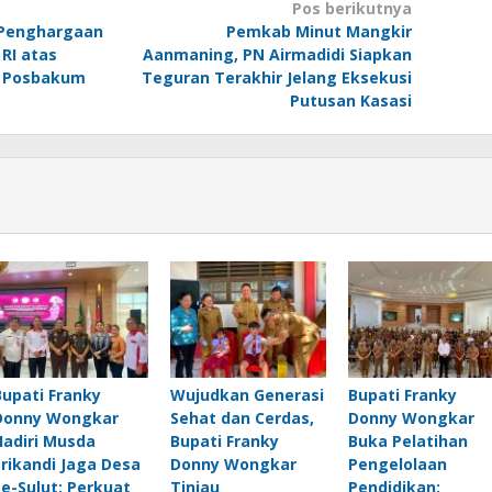
Pos berikutnya
 Penghargaan
Pemkab Minut Mangkir
RI atas
Aanmaning, PN Airmadidi Siapkan
n Posbakum
Teguran Terakhir Jelang Eksekusi
Putusan Kasasi
Bupati Franky
Wujudkan Generasi
Bupati Franky
Donny Wongkar
Sehat dan Cerdas,
Donny Wongkar
Hadiri Musda
Bupati Franky
Buka Pelatihan
Srikandi Jaga Desa
Donny Wongkar
Pengelolaan
Se-Sulut: Perkuat
Tinjau
Pendidikan: