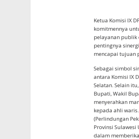
Ketua Komisi IX D
komitmennya unt
pelayanan publik 
pentingnya sinerg
mencapai tujuan 
Sebagai simbol si
antara Komisi IX
Selatan. Selain it
Bupati, Wakil Bupa
menyerahkan manf
kepada ahli waris
(Perlindungan Pe
Provinsi Sulawes
dalam memberikan