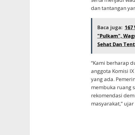
dan tantangan yan
Baca juga:
167
"Pulkam", Wag
Sehat Dan Ten
“Kami berharap du
anggota Komisi IX
yang ada. Pemeri
membuka ruang se
rekomendasi dem
masyarakat,” ujar