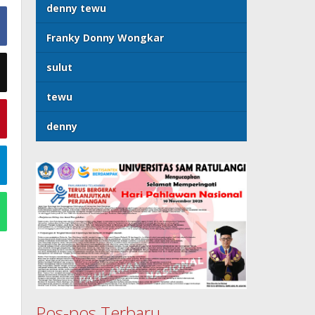
denny tewu
Franky Donny Wongkar
sulut
tewu
denny
Pos-pos Terbaru