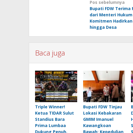
Navigasi
Pos sebelumnya
Bupati FDW Terima
pos
dari Menteri Hukum 
Komitmen Hadirka
hingga Desa
Baca juga
Triple Winner!
Bupati FDW Tinjau
Ketua TIDAR Sulut
Lokasi Kebakaran
Standius Bara
GMIM Imanuel
Prima Lumbaa
Kawangkoan
Dukung Penuh,
Bawah: Kepedulian