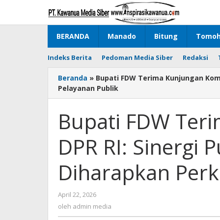
Lewati
ke
konten
BERANDA
Manado
Bitung
Tomo
Indeks Berita
Pedoman Media Siber
Redaksi
Beranda
»
Bupati FDW Terima Kunjungan Komis
Pelayanan Publik
Bupati FDW Teri
DPR RI: Sinergi 
Diharapkan Perk
April 22, 2026
oleh
admin
oleh
admin media
media