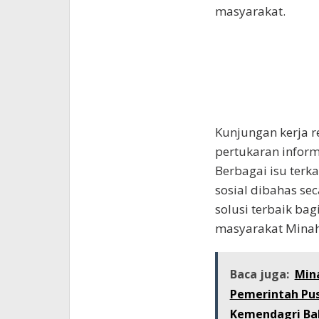
masyarakat.
Kunjungan kerja re
pertukaran infor
Berbagai isu terk
sosial dibahas se
solusi terbaik ba
masyarakat Minah
Baca juga:
Min
Pemerintah Pus
Kemendagri Ba