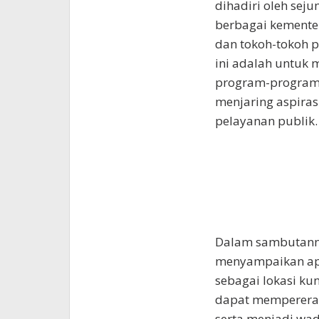
dihadiri oleh seju
berbagai kementer
dan tokoh-tokoh p
ini adalah untuk
program-program s
menjaring aspiras
pelayanan publik.
Dalam sambutanny
menyampaikan apre
sebagai lokasi ku
dapat mempererat 
serta menjadi wa