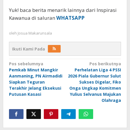
Yuk! baca berita menarik lainnya dari Inspirasi
Kawanua di saluran
WHATSAPP
oleh
Josua Makarunsala
Ikuti Kami Pada
Navigasi
Pos sebelumnya
Pos berikutnya
Pemkab Minut Mangkir
Perhelatan Liga 4 PSSI
pos
Aanmaning, PN Airmadidi
2026 Piala Gubernur Sulut
Siapkan Teguran
Sukses Digelar, Fiko
Terakhir Jelang Eksekusi
Onga Ungkap Komitmen
Putusan Kasasi
Yulius Selvanus Majukan
Olahraga