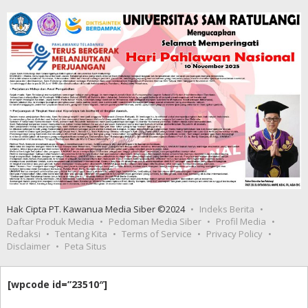
Hak Cipta PT. Kawanua Media Siber ©2024
Indeks Berita
Daftar Produk Media
Pedoman Media Siber
Profil Media
Redaksi
Tentang Kita
Terms of Service
Privacy Policy
Disclaimer
Peta Situs
[wpcode id=”23510″]