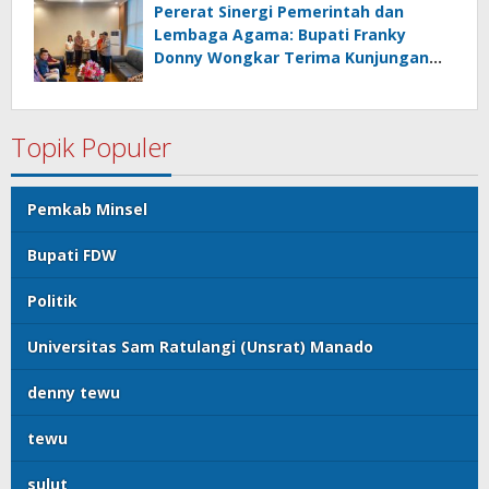
Diutamakan
Pererat Sinergi Pemerintah dan
Lembaga Agama: Bupati Franky
Donny Wongkar Terima Kunjungan
Pimpinan Baru KGPM
Topik Populer
Pemkab Minsel
Bupati FDW
Politik
Universitas Sam Ratulangi (Unsrat) Manado
denny tewu
tewu
sulut