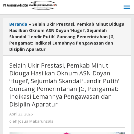
Lewati
ke
konten
Beranda
»
Selain Ukir Prestasi, Pemkab Minut Diduga
Hasilkan Oknum ASN Doyan ‘Hugel’, Sejumlah
Skandal ‘Lendir Putih’ Guncang Pemerintahan JG,
Pengamat: Indikasi Lemahnya Pengawasan dan
Disiplin Aparatur
Selain Ukir Prestasi, Pemkab Minut
Diduga Hasilkan Oknum ASN Doyan
‘Hugel’, Sejumlah Skandal ‘Lendir Putih’
Guncang Pemerintahan JG, Pengamat:
Indikasi Lemahnya Pengawasan dan
Disiplin Aparatur
April 23, 2026
oleh
Josua
oleh
Josua Makarunsala
Makarunsala