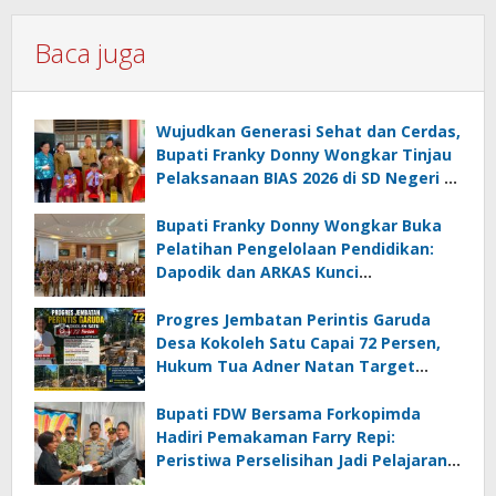
Baca juga
Wujudkan Generasi Sehat dan Cerdas,
Bupati Franky Donny Wongkar Tinjau
Pelaksanaan BIAS 2026 di SD Negeri 2
Amurang
Bupati Franky Donny Wongkar Buka
Pelatihan Pengelolaan Pendidikan:
Dapodik dan ARKAS Kunci
Transformasi Tata Kelola Pendidikan
Minahasa Selatan
Progres Jembatan Perintis Garuda
Desa Kokoleh Satu Capai 72 Persen,
Hukum Tua Adner Natan Target
Rampung Sebelum HUT RI ke-81
Bupati FDW Bersama Forkopimda
Hadiri Pemakaman Farry Repi:
Peristiwa Perselisihan Jadi Pelajaran,
Persatuan dan Hukum Harus