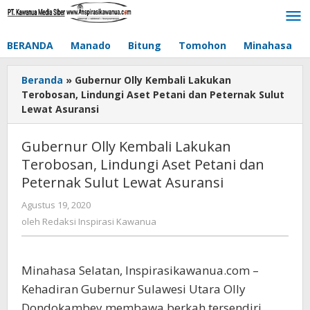
Lewati
ke
konten
BERANDA
Manado
Bitung
Tomohon
Minahasa
Beranda
»
Gubernur Olly Kembali Lakukan
Terobosan, Lindungi Aset Petani dan Peternak Sulut
Lewat Asuransi
Gubernur Olly Kembali Lakukan
Terobosan, Lindungi Aset Petani dan
Peternak Sulut Lewat Asuransi
Agustus 19, 2020
oleh
Redaksi
oleh
Redaksi Inspirasi Kawanua
Inspirasi
Kawanua
Minahasa Selatan, Inspirasikawanua.com –
Kehadiran Gubernur Sulawesi Utara Olly
Dondokambey membawa berkah tersendiri