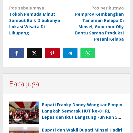
Navigasi
Pos sebelumnya
Pos berikutnya
Tokoh Pemuda Minut
Pemprov Kembangkan
pos
Sambut Baik Dibukanya
Tanaman Kelapa Di
Lokasi Wisata Di
Minsel, Gubernur Olly
Likupang
Bantu Sarana Produksi
Petani Kelapa
Baca juga
Bupati Franky Donny Wongkar Pimpin
Langkah Semarak HUT ke-81 RI,
Lepas dan Ikut Langsung Fun Run 5
Km di Amurang
Bupati dan Wakil Bupati Minsel Hadiri