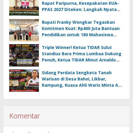
Rapat Paripurna, Kesepakatan KUA-
PPAS 2027 Diteken: Langkah Nyata
Wujudkan Minsel Maju dan Sejahtera
Bupati Franky Wongkar Tegaskan
Komitmen Kuat: Rp400 Juta Bantuan
Pendidikan untuk 180 Mahasiswa
Minahasa Selatan
Triple Winner! Ketua TIDAR Sulut
Standius Bara Prima Lumbaa Dukung
Penuh, Ketua TIDAR Minut Arnaldo
Kamagi Apresiasi Dominasi Pangeran
05 MC JOE Sapu Bersih Tiga Gelar
Sidang Perdata Sengketa Tanah
Juara Umum
Warisan di Desa Bahoi, Likbar,
Rampung, Kuasa Ahli Waris Minta APH
Usut Dugaan Mafia Tanah dan
Korupsi Dandes
Komentar