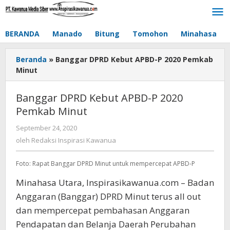
Lewati
ke
konten
BERANDA
Manado
Bitung
Tomohon
Minahasa
Beranda
»
Banggar DPRD Kebut APBD-P 2020 Pemkab
Minut
Banggar DPRD Kebut APBD-P 2020
Pemkab Minut
September 24, 2020
oleh
Redaksi
oleh
Redaksi Inspirasi Kawanua
Inspirasi
Kawanua
Foto: Rapat Banggar DPRD Minut untuk mempercepat APBD-P
Minahasa Utara, Inspirasikawanua.com – Badan
Anggaran (Banggar) DPRD Minut terus all out
dan mempercepat pembahasan Anggaran
Pendapatan dan Belanja Daerah Perubahan