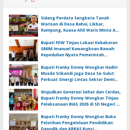
Sidang Perdata Sengketa Tanah
Warisan di Desa Bahoi, Likbar,
Rampung, Kuasa Ahli Waris Minta APH
Usut Dugaan Mafia Tanah dan
Korupsi Dandes
Bupati FDW Tinjau Lokasi Kebakaran
GMIM Imanuel Kawangkoan Bawah:
Kepedulian Nyata Pemerintah
Minahasa Selatan bagi Jemaat yang
Terdampak
Bupati Franky Donny Wongkar Hadiri
Musda Srikandi Jaga Desa Se-Sulut:
Perkuat Sinergi Lintas Sektor Demi
Desa Maju dan Sejahtera
Wujudkan Generasi Sehat dan Cerdas,
Bupati Franky Donny Wongkar Tinjau
Pelaksanaan BIAS 2026 di SD Negeri 2
Amurang
Bupati Franky Donny Wongkar Buka
Pelatihan Pengelolaan Pendidikan:
Dapodik dan ARKAS Kunci