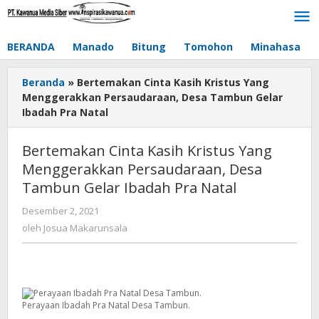
Lewati
ke
konten
BERANDA
Manado
Bitung
Tomohon
Minahasa
Beranda
»
Bertemakan Cinta Kasih Kristus Yang
Menggerakkan Persaudaraan, Desa Tambun Gelar
Ibadah Pra Natal
Bertemakan Cinta Kasih Kristus Yang
Menggerakkan Persaudaraan, Desa
Tambun Gelar Ibadah Pra Natal
Desember 2, 2021
oleh
Josua
oleh
Josua Makarunsala
Makarunsala
Perayaan Ibadah Pra Natal Desa Tambun.