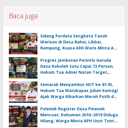
Baca juga
Sidang Perdata Sengketa Tanah
Warisan di Desa Bahoi, Likbar,
Rampung, Kuasa Ahli Waris Minta APH
Usut Dugaan Mafia Tanah dan
Korupsi Dandes
Progres Jembatan Perintis Garuda
Desa Kokoleh Satu Capai 72 Persen,
Hukum Tua Adner Natan Target
Rampung Sebelum HUT RI ke-81
Semarak Menyambut HUT ke-81 RI,
Hukum Tua Warukapas Julian Kamagi
Ajak Warga Kibarkan Merah Putih dan
Gotong Royong Percantik Lingkungan
Polemik Register Desa Pinenek
Mencuat, Dokumen 2016–2019 Diduga
Hilang, Warga Minta APH Usut Tuntas
Dugaan Penahanan Register oleh Eks