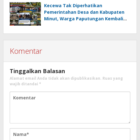
Kumtua HK
Kecewa Tak Diperhatikan
Pemerintahan Desa dan Kabupaten
Minut, Warga Paputungan Kembali
Patungan, Kali Ini Rehabilitasi
Tambatan Perahu
Komentar
Tinggalkan Balasan
Alamat email Anda tidak akan dipublikasikan.
Ruas yang
wajib ditandai
*