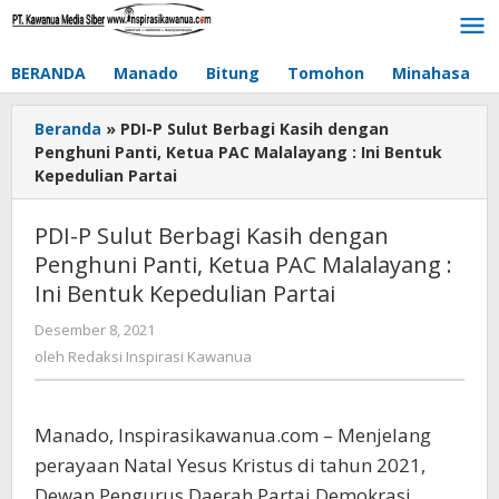
Lewati
ke
konten
BERANDA
Manado
Bitung
Tomohon
Minahasa
Beranda
»
PDI-P Sulut Berbagi Kasih dengan
Penghuni Panti, Ketua PAC Malalayang : Ini Bentuk
Kepedulian Partai
PDI-P Sulut Berbagi Kasih dengan
Penghuni Panti, Ketua PAC Malalayang :
Ini Bentuk Kepedulian Partai
Desember 8, 2021
oleh
Redaksi
oleh
Redaksi Inspirasi Kawanua
Inspirasi
Kawanua
Manado, Inspirasikawanua.com – Menjelang
perayaan Natal Yesus Kristus di tahun 2021,
Dewan Pengurus Daerah Partai Demokrasi