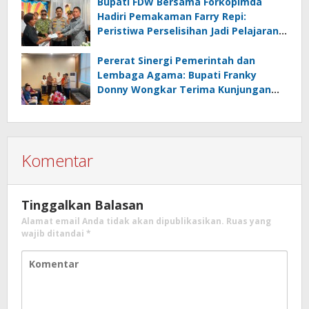
Bupati FDW Bersama Forkopimda
Hadiri Pemakaman Farry Repi:
Peristiwa Perselisihan Jadi Pelajaran,
Persatuan dan Hukum Harus
Diutamakan
Pererat Sinergi Pemerintah dan
Lembaga Agama: Bupati Franky
Donny Wongkar Terima Kunjungan
Pimpinan Baru KGPM
Komentar
Tinggalkan Balasan
Alamat email Anda tidak akan dipublikasikan.
Ruas yang
wajib ditandai
*