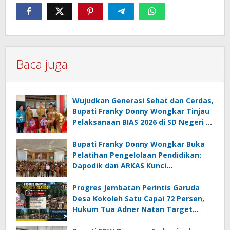
Baca juga
Wujudkan Generasi Sehat dan Cerdas,
Bupati Franky Donny Wongkar Tinjau
Pelaksanaan BIAS 2026 di SD Negeri 2
Amurang
Bupati Franky Donny Wongkar Buka
Pelatihan Pengelolaan Pendidikan:
Dapodik dan ARKAS Kunci
Transformasi Tata Kelola Pendidikan
Minahasa Selatan
Progres Jembatan Perintis Garuda
Desa Kokoleh Satu Capai 72 Persen,
Hukum Tua Adner Natan Target
Rampung Sebelum HUT RI ke-81