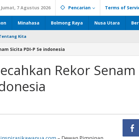
Jumat, 7 Agustus 2026
Pencarian
Terms of Servi
hon
Minahasa
Bolmong Raya
Nusa Utara
Ber
Tentang Kita
am Sicita PDI-P Se indonesia
Pecahkan Rekor Senam
ndonesia
inspirasikawanua.com
– Dewan Pimpinan