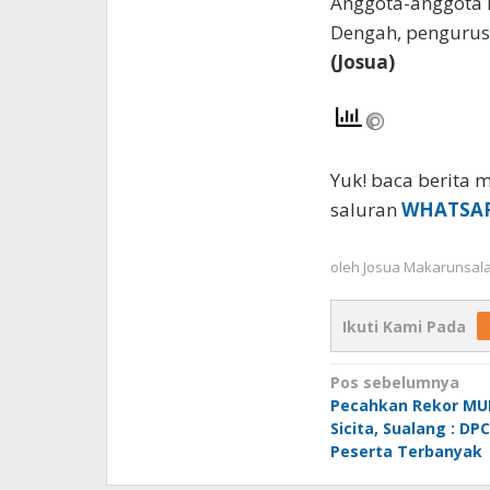
Anggota-anggota D
Dengah, pengurus 
(Josua)
Yuk! baca berita m
saluran
WHATSA
oleh
Josua Makarunsal
Ikuti Kami Pada
Navigasi
Pos sebelumnya
Pecahkan Rekor MU
pos
Sicita, Sualang : D
Peserta Terbanyak