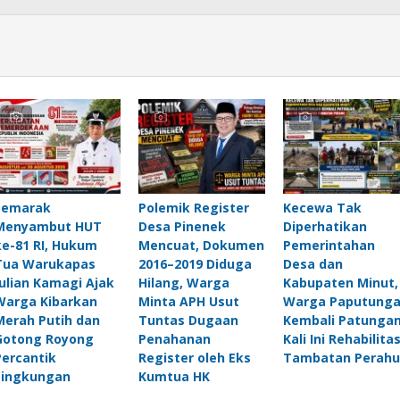
Semarak
Polemik Register
Kecewa Tak
Menyambut HUT
Desa Pinenek
Diperhatikan
ke-81 RI, Hukum
Mencuat, Dokumen
Pemerintahan
Tua Warukapas
2016–2019 Diduga
Desa dan
Julian Kamagi Ajak
Hilang, Warga
Kabupaten Minut,
Warga Kibarkan
Minta APH Usut
Warga Paputung
Merah Putih dan
Tuntas Dugaan
Kembali Patungan
Gotong Royong
Penahanan
Kali Ini Rehabilitas
Percantik
Register oleh Eks
Tambatan Perahu
Lingkungan
Kumtua HK