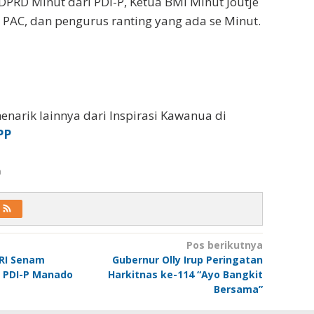
PRD Minut dari PDI-P, Ketua BMI Minut Joutje
PAC, dan pengurus ranting yang ada se Minut.
enarik lainnya dari Inspirasi Kawanua di
PP
a
Pos berikutnya
RI Senam
Gubernur Olly Irup Peringatan
PC PDI-P Manado
Harkitnas ke-114 “Ayo Bangkit
Bersama”