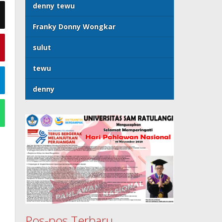
denny tewu
Franky Donny Wongkar
sulut
tewu
denny
Pos-pos Terbaru