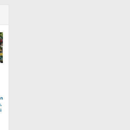
an
,
i