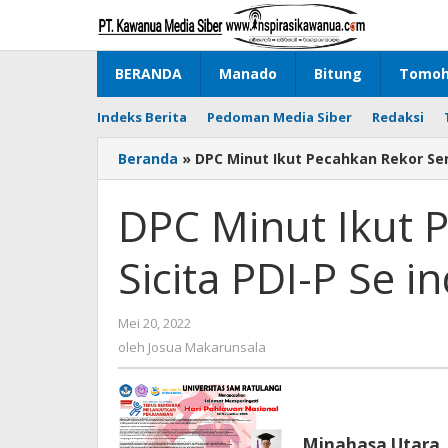
Lewati
ke
konten
BERANDA
Manado
Bitung
Tomo
Indeks Berita
Pedoman Media Siber
Redaksi
Beranda
»
DPC Minut Ikut Pecahkan Rekor Sen
DPC Minut Ikut 
Sicita PDI-P Se i
Mei 20, 2022
oleh
Josua
oleh
Josua Makarunsala
Makarunsala
Minahasa Utara,