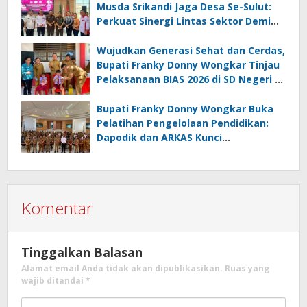
Musda Srikandi Jaga Desa Se-Sulut:
Perkuat Sinergi Lintas Sektor Demi
Desa Maju dan Sejahtera
Wujudkan Generasi Sehat dan Cerdas,
Bupati Franky Donny Wongkar Tinjau
Pelaksanaan BIAS 2026 di SD Negeri 2
Amurang
Bupati Franky Donny Wongkar Buka
Pelatihan Pengelolaan Pendidikan:
Dapodik dan ARKAS Kunci
Transformasi Tata Kelola Pendidikan
Minahasa Selatan
Komentar
Tinggalkan Balasan
Alamat email Anda tidak akan dipublikasikan.
Ruas yang
wajib ditandai
*