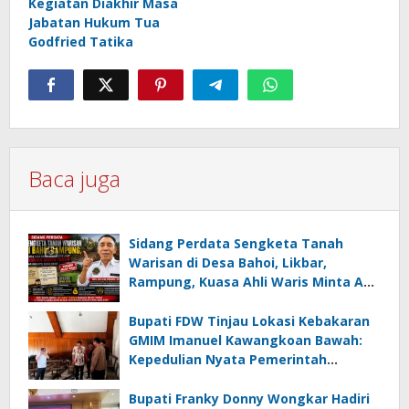
Kegiatan Diakhir Masa
Jabatan Hukum Tua
Godfried Tatika
Baca juga
Sidang Perdata Sengketa Tanah
Warisan di Desa Bahoi, Likbar,
Rampung, Kuasa Ahli Waris Minta APH
Usut Dugaan Mafia Tanah dan
Korupsi Dandes
Bupati FDW Tinjau Lokasi Kebakaran
GMIM Imanuel Kawangkoan Bawah:
Kepedulian Nyata Pemerintah
Minahasa Selatan bagi Jemaat yang
Terdampak
Bupati Franky Donny Wongkar Hadiri