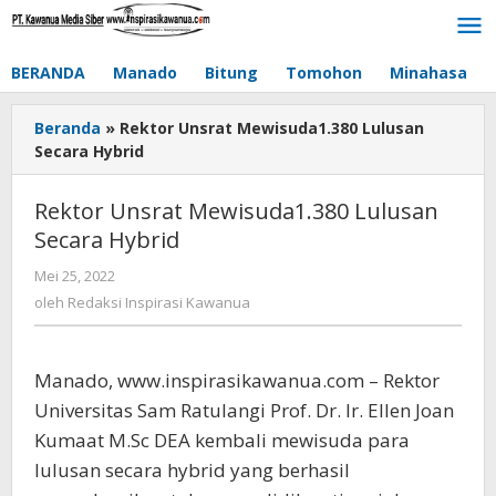
Lewati
ke
konten
BERANDA
Manado
Bitung
Tomohon
Minahasa
Beranda
»
Rektor Unsrat Mewisuda1.380 Lulusan
Secara Hybrid
Rektor Unsrat Mewisuda1.380 Lulusan
Secara Hybrid
Mei 25, 2022
oleh
Redaksi
oleh
Redaksi Inspirasi Kawanua
Inspirasi
Kawanua
Manado, www.inspirasikawanua.com – Rektor
Universitas Sam Ratulangi Prof. Dr. Ir. Ellen Joan
Kumaat M.Sc DEA kembali mewisuda para
lulusan secara hybrid yang berhasil