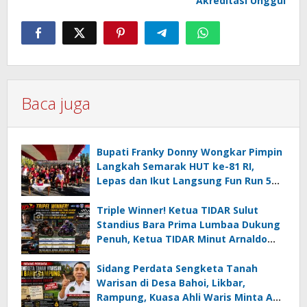
Akreditasi Unggul
Baca juga
Bupati Franky Donny Wongkar Pimpin
Langkah Semarak HUT ke-81 RI,
Lepas dan Ikut Langsung Fun Run 5
Km di Amurang
Triple Winner! Ketua TIDAR Sulut
Standius Bara Prima Lumbaa Dukung
Penuh, Ketua TIDAR Minut Arnaldo
Kamagi Apresiasi Dominasi Pangeran
05 MC JOE Sapu Bersih Tiga Gelar
Sidang Perdata Sengketa Tanah
Juara Umum
Warisan di Desa Bahoi, Likbar,
Rampung, Kuasa Ahli Waris Minta APH