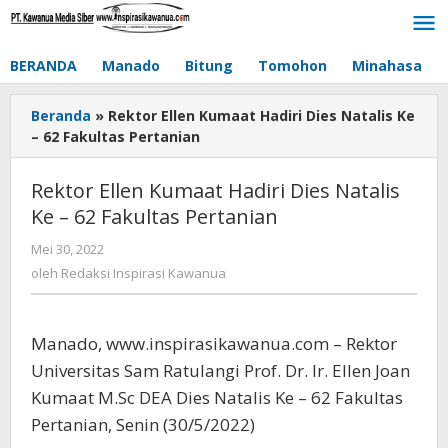
Lewati
ke
konten
BERANDA
Manado
Bitung
Tomohon
Minahasa
Beranda
»
Rektor Ellen Kumaat Hadiri Dies Natalis Ke
– 62 Fakultas Pertanian
Rektor Ellen Kumaat Hadiri Dies Natalis
Ke – 62 Fakultas Pertanian
Mei 30, 2022
oleh
Redaksi
oleh
Redaksi Inspirasi Kawanua
Inspirasi
Kawanua
Manado, www.inspirasikawanua.com – Rektor
Universitas Sam Ratulangi Prof. Dr. Ir. Ellen Joan
Kumaat M.Sc DEA Dies Natalis Ke – 62 Fakultas
Pertanian, Senin (30/5/2022)