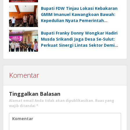
Usut Dugaan Mafia Tanah dan
Korupsi Dandes
Bupati FDW Tinjau Lokasi Kebakaran
GMIM Imanuel Kawangkoan Bawah:
Kepedulian Nyata Pemerintah
Minahasa Selatan bagi Jemaat yang
Terdampak
Bupati Franky Donny Wongkar Hadiri
Musda Srikandi Jaga Desa Se-Sulut:
Perkuat Sinergi Lintas Sektor Demi
Desa Maju dan Sejahtera
Komentar
Tinggalkan Balasan
Alamat email Anda tidak akan dipublikasikan.
Ruas yang
wajib ditandai
*