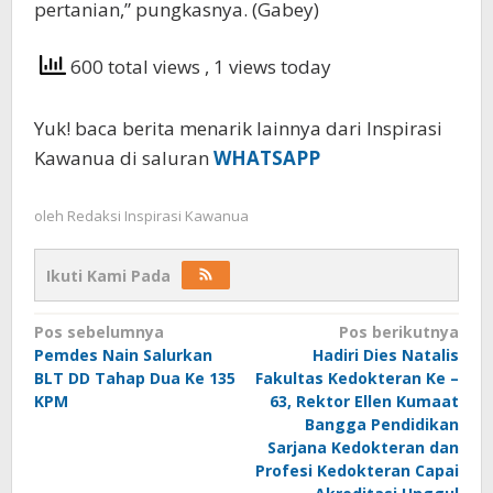
pertanian,” pungkasnya. (Gabey)
600 total views
, 1 views today
Yuk! baca berita menarik lainnya dari Inspirasi
Kawanua di saluran
WHATSAPP
oleh
Redaksi Inspirasi Kawanua
Ikuti Kami Pada
Navigasi
Pos sebelumnya
Pos berikutnya
Pemdes Nain Salurkan
Hadiri Dies Natalis
pos
BLT DD Tahap Dua Ke 135
Fakultas Kedokteran Ke –
KPM
63, Rektor Ellen Kumaat
Bangga Pendidikan
Sarjana Kedokteran dan
Profesi Kedokteran Capai