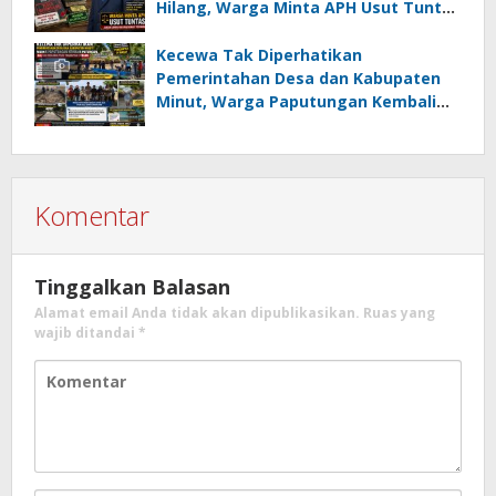
Hilang, Warga Minta APH Usut Tuntas
Dugaan Penahanan Register oleh Eks
Kumtua HK
Kecewa Tak Diperhatikan
Pemerintahan Desa dan Kabupaten
Minut, Warga Paputungan Kembali
Patungan, Kali Ini Rehabilitasi
Tambatan Perahu
Komentar
Tinggalkan Balasan
Alamat email Anda tidak akan dipublikasikan.
Ruas yang
wajib ditandai
*