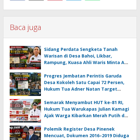
Baca juga
Sidang Perdata Sengketa Tanah
Warisan di Desa Bahoi, Likbar,
Rampung, Kuasa Ahli Waris Minta APH
Usut Dugaan Mafia Tanah dan
Korupsi Dandes
Progres Jembatan Perintis Garuda
Desa Kokoleh Satu Capai 72 Persen,
Hukum Tua Adner Natan Target
Rampung Sebelum HUT RI ke-81
Semarak Menyambut HUT ke-81 RI,
Hukum Tua Warukapas Julian Kamagi
Ajak Warga Kibarkan Merah Putih dan
Gotong Royong Percantik Lingkungan
Polemik Register Desa Pinenek
Mencuat, Dokumen 2016–2019 Diduga