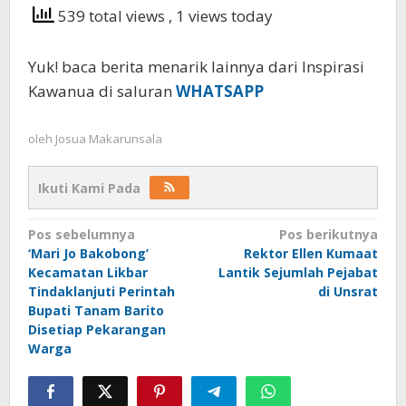
539 total views
, 1 views today
Yuk! baca berita menarik lainnya dari Inspirasi
Kawanua di saluran
WHATSAPP
oleh
Josua Makarunsala
Ikuti Kami Pada
Navigasi
Pos sebelumnya
Pos berikutnya
‘Mari Jo Bakobong’
Rektor Ellen Kumaat
pos
Kecamatan Likbar
Lantik Sejumlah Pejabat
Tindaklanjuti Perintah
di Unsrat
Bupati Tanam Barito
Disetiap Pekarangan
Warga