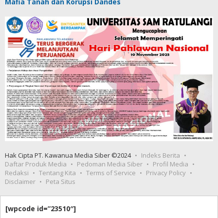
Mafia Tanah dan Korupsi Dandes
Hak Cipta PT. Kawanua Media Siber ©2024
Indeks Berita
Daftar Produk Media
Pedoman Media Siber
Profil Media
Redaksi
Tentang Kita
Terms of Service
Privacy Policy
Disclaimer
Peta Situs
[wpcode id=”23510″]