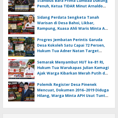
Standius Bara Prima Lumbaa Dukung
Penuh, Ketua TIDAR Minut Arnaldo
Kamagi Apresiasi Dominasi Pangeran
05 MC JOE Sapu Bersih Tiga Gelar
Sidang Perdata Sengketa Tanah
Juara Umum
Warisan di Desa Bahoi, Likbar,
Rampung, Kuasa Ahli Waris Minta APH
Usut Dugaan Mafia Tanah dan
Korupsi Dandes
Progres Jembatan Perintis Garuda
Desa Kokoleh Satu Capai 72 Persen,
Hukum Tua Adner Natan Target
Rampung Sebelum HUT RI ke-81
Semarak Menyambut HUT ke-81 RI,
Hukum Tua Warukapas Julian Kamagi
Ajak Warga Kibarkan Merah Putih dan
Gotong Royong Percantik Lingkungan
Polemik Register Desa Pinenek
Mencuat, Dokumen 2016–2019 Diduga
Hilang, Warga Minta APH Usut Tuntas
Dugaan Penahanan Register oleh Eks
Kumtua HK