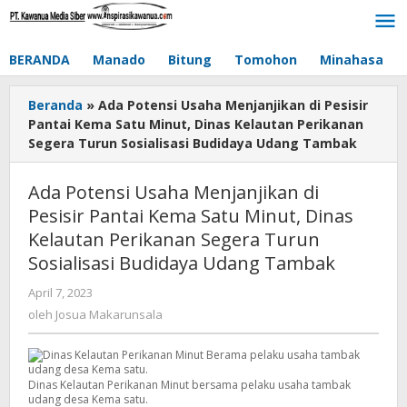
Lewati
ke
konten
BERANDA
Manado
Bitung
Tomohon
Minahasa
Beranda
»
Ada Potensi Usaha Menjanjikan di Pesisir
Pantai Kema Satu Minut, Dinas Kelautan Perikanan
Segera Turun Sosialisasi Budidaya Udang Tambak
Ada Potensi Usaha Menjanjikan di
Pesisir Pantai Kema Satu Minut, Dinas
Kelautan Perikanan Segera Turun
Sosialisasi Budidaya Udang Tambak
April 7, 2023
oleh
Josua
oleh
Josua Makarunsala
Makarunsala
Dinas Kelautan Perikanan Minut bersama pelaku usaha tambak
udang desa Kema satu.