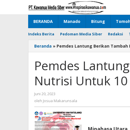
Lewati
ke
konten
BERANDA
Manado
Bitung
Tomo
Indeks Berita
Pedoman Media Siber
Redaksi
Beranda
»
Pemdes Lantung Berikan Tambah N
Pemdes Lantung
Nutrisi Untuk 10
Juni 20, 2023
oleh
Josua
oleh
Josua Makarunsala
Makarunsala
Minahasa Utara