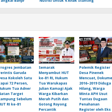
Tangkal Banjir
Nutrisi Untuk 4 Anak Stunting
Progres Jembatan
Semarak
Polemik Register
Perintis Garuda
Menyambut HUT
Desa Pinenek
Desa Kokoleh Satu
ke-81 RI, Hukum
Mencuat, Dokum
Capai 72 Persen,
Tua Warukapas
2016–2019 Diduga
Hukum Tua Adner
Julian Kamagi Ajak
Hilang, Warga
Natan Target
Warga Kibarkan
Minta APH Usut
Rampung Sebelum
Merah Putih dan
Tuntas Dugaan
HUT RI ke-81
Gotong Royong
Penahanan
Percantik
Register oleh Eks