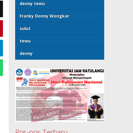
denny tewu
Franky Donny Wongkar
sulut
tewu
denny
Pos-pos Terbaru