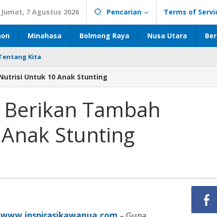
Jumat, 7 Agustus 2026
Pencarian
Terms of Servi
hon
Minahasa
Bolmong Raya
Nusa Utara
Ber
Tentang Kita
utrisi Untuk 10 Anak Stunting
 Berikan Tambah
 Anak Stunting
,
www.inspirasikawanua.com
– Guna