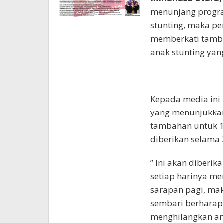
menunjang progr
stunting, maka pe
memberkati tamba
anak stunting yan
Kepada media ini
yang menunjukkan
tambahan untuk 10
diberikan selama 3
” Ini akan diberi
setiap harinya m
sarapan pagi, mak
sembari berharap 
menghilangkan ang