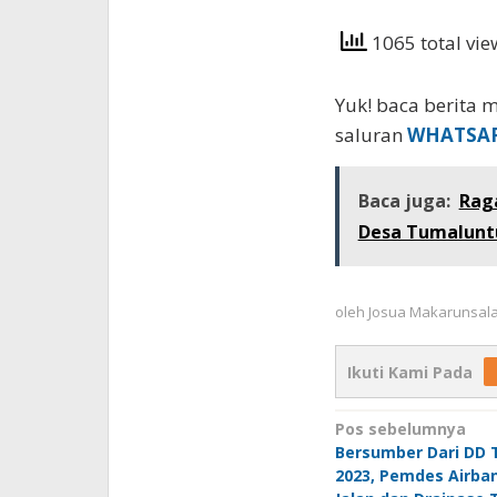
1065 total vi
Yuk! baca berita m
saluran
WHATSA
Baca juga:
Rag
Desa Tumalunt
oleh
Josua Makarunsal
Ikuti Kami Pada
Navigasi
Pos sebelumnya
Bersumber Dari DD 
pos
2023, Pemdes Airba